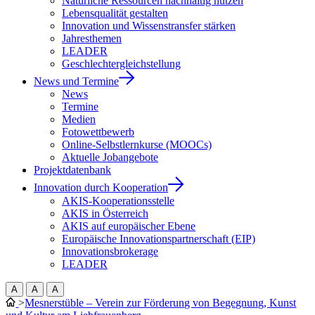
Natürliche Ressourcen nachhaltig nutzen
Lebensqualität gestalten
Innovation und Wissenstransfer stärken
Jahresthemen
LEADER
Geschlechtergleichstellung
News und Termine
News
Termine
Medien
Fotowettbewerb
Online-Selbstlernkurse (MOOCs)
Aktuelle Jobangebote
Projektdatenbank
Innovation durch Kooperation
AKIS-Kooperationsstelle
AKIS in Österreich
AKIS auf europäischer Ebene
Europäische Innovationspartnerschaft (EIP)
Innovationsbrokerage
LEADER
A
A
A
>
Mesnerstüble – Verein zur Förderung von Begegnung, Kunst