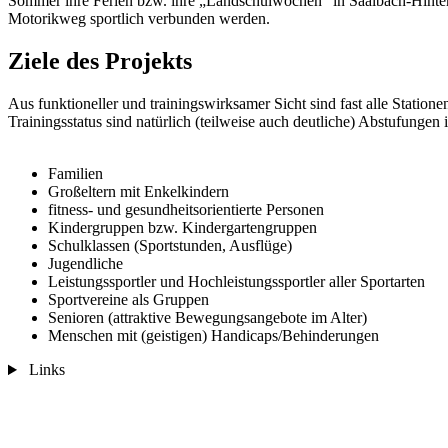
Sommer ihre Ferien bzw. ihre „Landschulwochen“ in Saalbach-Hinte
Motorikweg sportlich verbunden werden.
Ziele des Projekts
Aus funktioneller und trainingswirksamer Sicht sind fast alle Stati
Trainingsstatus sind natürlich (teilweise auch deutliche) Abstufung
Familien
Großeltern mit Enkelkindern
fitness- und gesundheitsorientierte Personen
Kindergruppen bzw. Kindergartengruppen
Schulklassen (Sportstunden, Ausflüge)
Jugendliche
Leistungssportler und Hochleistungssportler aller Sportarten
Sportvereine als Gruppen
Senioren (attraktive Bewegungsangebote im Alter)
Menschen mit (geistigen) Handicaps/Behinderungen
Links