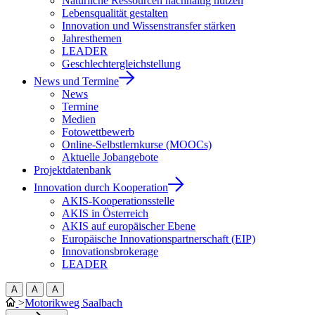
Natürliche Ressourcen nachhaltig nutzen
Lebensqualität gestalten
Innovation und Wissenstransfer stärken
Jahresthemen
LEADER
Geschlechtergleichstellung
News und Termine
News
Termine
Medien
Fotowettbewerb
Online-Selbstlernkurse (MOOCs)
Aktuelle Jobangebote
Projektdatenbank
Innovation durch Kooperation
AKIS-Kooperationsstelle
AKIS in Österreich
AKIS auf europäischer Ebene
Europäische Innovationspartnerschaft (EIP)
Innovationsbrokerage
LEADER
A
A
A
>
Motorikweg Saalbach