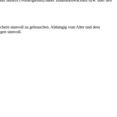
ch und Jausern (Vorderglemm) näher zusammenwachsen bzw. über den
esuchern sinnvoll zu gebrauchen. Abhängig vom Alter und dem
gen sinnvoll.