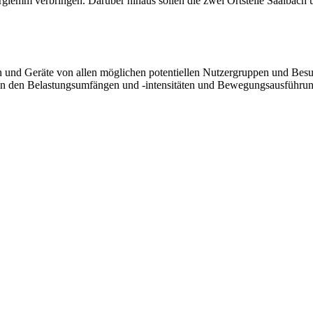
rglemm verbringen. Darüber hinaus sollen die zwei Ortsteile Saalba
onen und Geräte von allen möglichen potentiellen Nutzergruppen und B
en in den Belastungsumfängen und -intensitäten und Bewegungsausführun