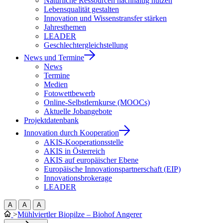
Natürliche Ressourcen nachhaltig nutzen
Lebensqualität gestalten
Innovation und Wissenstransfer stärken
Jahresthemen
LEADER
Geschlechtergleichstellung
News und Termine
News
Termine
Medien
Fotowettbewerb
Online-Selbstlernkurse (MOOCs)
Aktuelle Jobangebote
Projektdatenbank
Innovation durch Kooperation
AKIS-Kooperationsstelle
AKIS in Österreich
AKIS auf europäischer Ebene
Europäische Innovationspartnerschaft (EIP)
Innovationsbrokerage
LEADER
A
A
A
>
Mühlviertler Biopilze – Biohof Angerer