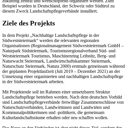
zukünftig zentral und wertschöpfend organisiert werden. Zum
Beispiel wurden in Deutschland, der Schweiz oder Südtirol zu
diesem Zweck Landschaftspflegeverbände installiert.
Ziele des Projekts
In dem Projekt „Nachhaltige Landschaftspflege in der
Südweststeiermark“ werden die relevanten regionalen
Organisationen (Regionalmanagement Südweststeiermark GmbH –
Naturpark Südsteiermark, Tourismusregionalverband Süd- und
Weststeiermark Tourismus, Maschinenring Leibnitz, Berg- und
Naturwacht Steiermark, Landwirtschaftskammer Steiermark,
Naturschutz Steiermark, Natura 2000) erstmals gemeinsam während
der geplanten Projektlaufzeit (Juli 2019 – Dezember 2021) an der
Umsetzung einer organisierten und nachhaltigen Landschaftspflege
in der Südweststeiermark arbeiten.
Mit Projektende soll im Rahmen einer umsetzbaren Struktur
Landschaftspflege betrieben werden. Nach dem deutschen Vorbild
sind Landschaftspflegeverbände freiwillige Zusammenschlüsse von
Naturschutzverbänden, Landwirtinnen und Landwirten und
Kommunalpolitikerinnen und -politikern, die gemeinsam
Kulturlandschaftsräume erhalten oder neu schaffen wollen.
Das Neue an den Verbänden ist aber nicht dieses Ziel, sondern der