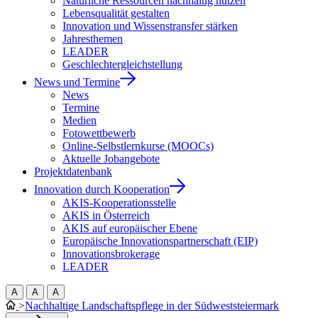
Natürliche Ressourcen nachhaltig nutzen
Lebensqualität gestalten
Innovation und Wissenstransfer stärken
Jahresthemen
LEADER
Geschlechtergleichstellung
News und Termine
News
Termine
Medien
Fotowettbewerb
Online-Selbstlernkurse (MOOCs)
Aktuelle Jobangebote
Projektdatenbank
Innovation durch Kooperation
AKIS-Kooperationsstelle
AKIS in Österreich
AKIS auf europäischer Ebene
Europäische Innovationspartnerschaft (EIP)
Innovationsbrokerage
LEADER
A
A
A
>
Nachhaltige Landschaftspflege in der Südweststeiermark