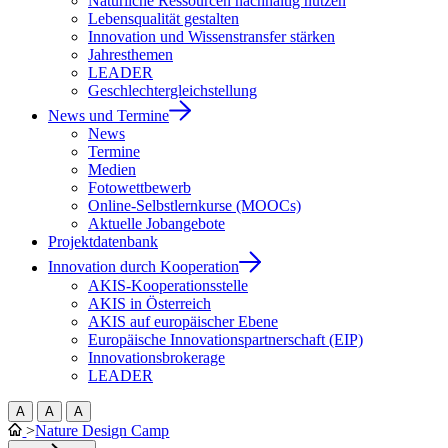
Natürliche Ressourcen nachhaltig nutzen
Lebensqualität gestalten
Innovation und Wissenstransfer stärken
Jahresthemen
LEADER
Geschlechtergleichstellung
News und Termine
News
Termine
Medien
Fotowettbewerb
Online-Selbstlernkurse (MOOCs)
Aktuelle Jobangebote
Projektdatenbank
Innovation durch Kooperation
AKIS-Kooperationsstelle
AKIS in Österreich
AKIS auf europäischer Ebene
Europäische Innovationspartnerschaft (EIP)
Innovationsbrokerage
LEADER
A
A
A
>
Nature Design Camp