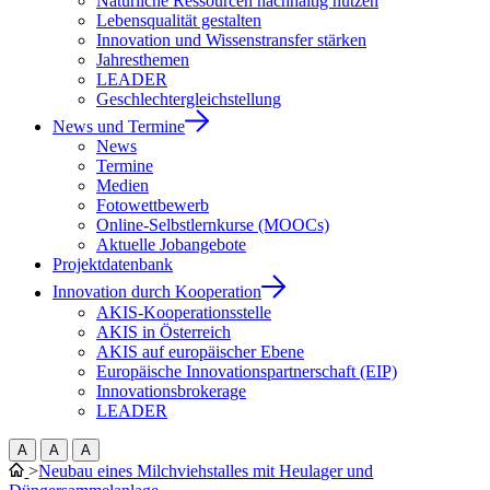
Natürliche Ressourcen nachhaltig nutzen
Lebensqualität gestalten
Innovation und Wissenstransfer stärken
Jahresthemen
LEADER
Geschlechtergleichstellung
News und Termine
News
Termine
Medien
Fotowettbewerb
Online-Selbstlernkurse (MOOCs)
Aktuelle Jobangebote
Projektdatenbank
Innovation durch Kooperation
AKIS-Kooperationsstelle
AKIS in Österreich
AKIS auf europäischer Ebene
Europäische Innovationspartnerschaft (EIP)
Innovationsbrokerage
LEADER
A
A
A
>
Neubau eines Milchviehstalles mit Heulager und