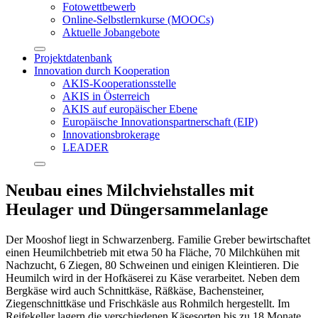
Fotowettbewerb
Online-Selbstlernkurse (MOOCs)
Aktuelle Jobangebote
Projektdatenbank
Innovation durch Kooperation
AKIS-Kooperationsstelle
AKIS in Österreich
AKIS auf europäischer Ebene
Europäische Innovationspartnerschaft (EIP)
Innovationsbrokerage
LEADER
Neubau eines Milchviehstalles mit
Heulager und Düngersammelanlage
Der Mooshof liegt in Schwarzenberg. Familie Greber bewirtschaftet
einen Heumilchbetrieb mit etwa 50 ha Fläche, 70 Milchkühen mit
Nachzucht, 6 Ziegen, 80 Schweinen und einigen Kleintieren. Die
Heumilch wird in der Hofkäserei zu Käse verarbeitet. Neben dem
Bergkäse wird auch Schnittkäse, Räßkäse, Bachensteiner,
Ziegenschnittkäse und Frischkäsle aus Rohmilch hergestellt. Im
Reifekeller lagern die verschiedenen Käsesorten bis zu 18 Monate