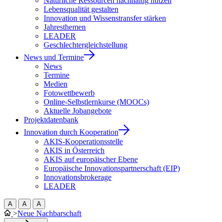
Natürliche Ressourcen nachhaltig nutzen
Lebensqualität gestalten
Innovation und Wissenstransfer stärken
Jahresthemen
LEADER
Geschlechtergleichstellung
News und Termine
News
Termine
Medien
Fotowettbewerb
Online-Selbstlernkurse (MOOCs)
Aktuelle Jobangebote
Projektdatenbank
Innovation durch Kooperation
AKIS-Kooperationsstelle
AKIS in Österreich
AKIS auf europäischer Ebene
Europäische Innovationspartnerschaft (EIP)
Innovationsbrokerage
LEADER
A
A
A
>
Neue Nachbarschaft