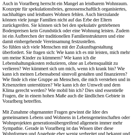
Auch in Vorarlberg herrscht ein Mangel an leistbarem Wohnraum.
Konzepte für spekulationsfreies, genossenschaftlich organisiertes,
nachhaltiges und leistbares Wohnen fehlen. Auch hierzulande
können viele junge Familien nicht auf das Erbe der Eltern
zurückgreifen. Sie können sich bei den spekulativ getriebenen
Bodenpreisen kein Grundstück oder eine Wohnung leisten. Zudem
ist ein Aufbrechen der traditionellen Familienstrukturen und eine
damit einhergehende Vereinsamung festzustellen.
So fühlen sich viele Menschen mit der Zukunftsgestaltung
überfordert. Sie fragen sich: Wie kann ich es mir leisten, mich mehr
um meine Kinder zu kümmern? Wie kann ich die
Lebenshaltungskosten reduzieren, ohne an Lebensqualität zu
verlieren? Wer kümmert sich um mich, wenn ich krank bin? Wie
kann ich meinen Lebensabend sinnvoll gestalten und finanzieren?
Wie finde ich eine Gruppe an Menschen, die mich verstehen und in
Krisenzeiten unterstützen? Wie kann ich der Umwelt und dem
Klima gerecht werden? Wie mobil bin ich? Dies sind essentielle
Fragen, die in einem hohen Maße auch die ländlichen Gebiete in
Vorarlberg betreffen.
Mit Zunahme obgenannter Fragen gewinnt die Idee des
gemeinsamen Lebens und Wohnens in Lebensgemeinschaften oder
Wohnprojekten generationsübergreifend allgemein immer mehr
Sympathie. Gerade in Vorarlberg ist das Wissen über diese
Wohnformen und Angebote eher wenig verbreitet und bekannt und