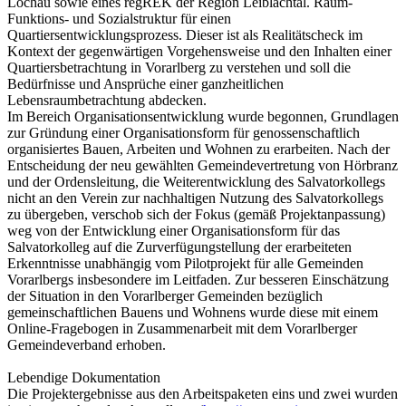
Lochau sowie eines regREK der Region Leiblachtal. Raum-
Funktions- und Sozialstruktur für einen
Quartiersentwicklungsprozess. Dieser ist als Realitätscheck im
Kontext der gegenwärtigen Vorgehensweise und den Inhalten einer
Quartiersbetrachtung in Vorarlberg zu verstehen und soll die
Bedürfnisse und Ansprüche einer ganzheitlichen
Lebensraumbetrachtung abdecken.
Im Bereich Organisationsentwicklung wurde begonnen, Grundlagen
zur Gründung einer Organisationsform für genossenschaftlich
organisiertes Bauen, Arbeiten und Wohnen zu erarbeiten. Nach der
Entscheidung der neu gewählten Gemeindevertretung von Hörbranz
und der Ordensleitung, die Weiterentwicklung des Salvatorkollegs
nicht an den Verein zur nachhaltigen Nutzung des Salvatorkollegs
zu übergeben, verschob sich der Fokus (gemäß Projektanpassung)
weg von der Entwicklung einer Organisationsform für das
Salvatorkolleg auf die Zurverfügungstellung der erarbeiteten
Erkenntnisse unabhängig vom Pilotprojekt für alle Gemeinden
Vorarlbergs insbesondere im Leitfaden. Zur besseren Einschätzung
der Situation in den Vorarlberger Gemeinden bezüglich
gemeinschaftlichen Bauens und Wohnens wurde diese mit einem
Online-Fragebogen in Zusammenarbeit mit dem Vorarlberger
Gemeindeverband erhoben.
Lebendige Dokumentation
Die Projektergebnisse aus den Arbeitspaketen eins und zwei wurden