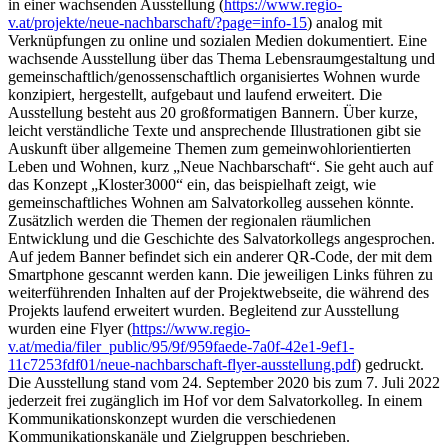
in einer wachsenden Ausstellung (
https://www.regio-
v.at/projekte/neue-nachbarschaft/?page=info-15
) analog mit
Verknüpfungen zu online und sozialen Medien dokumentiert. Eine
wachsende Ausstellung über das Thema Lebensraumgestaltung und
gemeinschaftlich/genossenschaftlich organisiertes Wohnen wurde
konzipiert, hergestellt, aufgebaut und laufend erweitert. Die
Ausstellung besteht aus 20 großformatigen Bannern. Über kurze,
leicht verständliche Texte und ansprechende Illustrationen gibt sie
Auskunft über allgemeine Themen zum gemeinwohlorientierten
Leben und Wohnen, kurz „Neue Nachbarschaft“. Sie geht auch auf
das Konzept „Kloster3000“ ein, das beispielhaft zeigt, wie
gemeinschaftliches Wohnen am Salvatorkolleg aussehen könnte.
Zusätzlich werden die Themen der regionalen räumlichen
Entwicklung und die Geschichte des Salvatorkollegs angesprochen.
Auf jedem Banner befindet sich ein anderer QR-Code, der mit dem
Smartphone gescannt werden kann. Die jeweiligen Links führen zu
weiterführenden Inhalten auf der Projektwebseite, die während des
Projekts laufend erweitert wurden. Begleitend zur Ausstellung
wurden eine Flyer (
https://www.regio-
v.at/media/filer_public/95/9f/959faede-7a0f-42e1-9ef1-
11c7253fdf01/neue-nachbarschaft-flyer-ausstellung.pdf
) gedruckt.
Die Ausstellung stand vom 24. September 2020 bis zum 7. Juli 2022
jederzeit frei zugänglich im Hof vor dem Salvatorkolleg. In einem
Kommunikationskonzept wurden die verschiedenen
Kommunikationskanäle und Zielgruppen beschrieben.