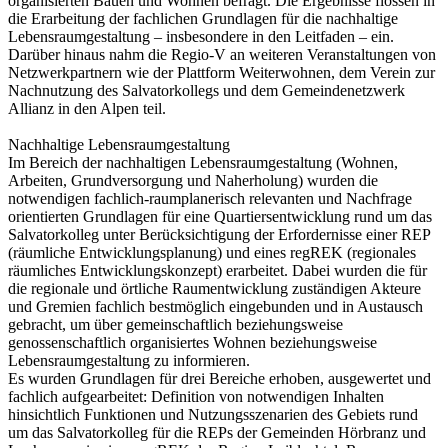
organisierten Bauen und Wohnen befragt. Die Ergebnisse flossen in
die Erarbeitung der fachlichen Grundlagen für die nachhaltige
Lebensraumgestaltung – insbesondere in den Leitfaden – ein.
Darüber hinaus nahm die Regio-V an weiteren Veranstaltungen von
Netzwerkpartnern wie der Plattform Weiterwohnen, dem Verein zur
Nachnutzung des Salvatorkollegs und dem Gemeindenetzwerk
Allianz in den Alpen teil.
Nachhaltige Lebensraumgestaltung
Im Bereich der nachhaltigen Lebensraumgestaltung (Wohnen,
Arbeiten, Grundversorgung und Naherholung) wurden die
notwendigen fachlich-raumplanerisch relevanten und Nachfrage
orientierten Grundlagen für eine Quartiersentwicklung rund um das
Salvatorkolleg unter Berücksichtigung der Erfordernisse einer REP
(räumliche Entwicklungsplanung) und eines regREK (regionales
räumliches Entwicklungskonzept) erarbeitet. Dabei wurden die für
die regionale und örtliche Raumentwicklung zuständigen Akteure
und Gremien fachlich bestmöglich eingebunden und in Austausch
gebracht, um über gemeinschaftlich beziehungsweise
genossenschaftlich organisiertes Wohnen beziehungsweise
Lebensraumgestaltung zu informieren.
Es wurden Grundlagen für drei Bereiche erhoben, ausgewertet und
fachlich aufgearbeitet: Definition von notwendigen Inhalten
hinsichtlich Funktionen und Nutzungsszenarien des Gebiets rund
um das Salvatorkolleg für die REPs der Gemeinden Hörbranz und