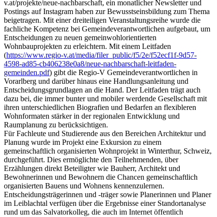
v.at/projekte/neue-nachbarschaft, ein monatlicher Newsletter und
Postings auf Instagram haben zur Bewusstseinsbildung zum Thema
beigetragen. Mit einer dreiteiligen Veranstaltungsreihe wurde die
fachliche Kompetenz bei Gemeindeverantwortlichen aufgebaut, um
Entscheidungen zu neuen gemeinwohlorientierten
Wohnbauprojekten zu erleichtern. Mit einem Leitfaden
(
https://www.regio-v.at/media/filer_public/f5/2e/f52ecf1f-9d57-
4598-ad85-cb406238e0a8/neue-nachbarschaft-leitfaden-
gemeinden.pdf
) gibt die Regio-V Gemeindeverantwortlichen in
Vorarlberg und darüber hinaus eine Handlungsanleitung und
Entscheidungsgrundlagen an die Hand. Der Leitfaden trägt auch
dazu bei, die immer bunter und mobiler werdende Gesellschaft mit
ihren unterschiedlichen Biografien und Bedarfen an flexibleren
Wohnformaten stärker in der regionalen Entwicklung und
Raumplanung zu berücksichtigen.
Für Fachleute und Studierende aus den Bereichen Architektur und
Planung wurde im Projekt eine Exkursion zu einem
gemeinschaftlich organisierten Wohnprojekt in Winterthur, Schweiz,
durchgeführt. Dies ermöglichte den Teilnehmenden, über
Erzählungen direkt Beteiligter wie Bauherr, Architekt und
Bewohnerinnen und Bewohnern die Chancen gemeinschaftlich
organisierten Bauens und Wohnens kennenzulernen.
Entscheidungsträgerinnen und -träger sowie Planerinnen und Planer
im Leiblachtal verfügen über die Ergebnisse einer Standortanalyse
rund um das Salvatorkolleg, die auch im Internet öffentlich