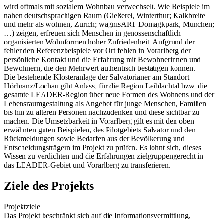
wird oftmals mit sozialem Wohnbau verwechselt. Wie Beispiele im
nahen deutschsprachigen Raum (Gießerei, Winterthur; Kalkbreite
und mehr als wohnen, Zürich; wagnisART Domagkpark, München;
…) zeigen, erfreuen sich Menschen in genossenschaftlich
organisierten Wohnformen hoher Zufriedenheit. Aufgrund der
fehlenden Referenzbeispiele vor Ort fehlen in Vorarlberg der
persönliche Kontakt und die Erfahrung mit Bewohnerinnen und
Bewohnern, die den Mehrwert authentisch bestätigen können.
Die bestehende Klosteranlage der Salvatorianer am Standort
Hörbranz/Lochau gibt Anlass, für die Region Leiblachtal bzw. die
gesamte LEADER-Region über neue Formen des Wohnens und der
Lebensraumgestaltung als Angebot für junge Menschen, Familien
bis hin zu älteren Personen nachzudenken und diese sichtbar zu
machen. Die Umsetzbarkeit in Vorarlberg gilt es mit den oben
erwähnten guten Beispielen, des Pilotgebiets Salvator und den
Rückmeldungen sowie Bedarfen aus der Bevölkerung und
Entscheidungsträgern im Projekt zu prüfen. Es lohnt sich, dieses
Wissen zu verdichten und die Erfahrungen zielgruppengerecht in
das LEADER-Gebiet und Vorarlberg zu transferieren.
Ziele des Projekts
Projektziele
Das Projekt beschränkt sich auf die Informationsvermittlung,