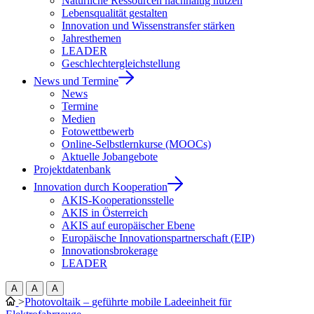
Natürliche Ressourcen nachhaltig nutzen
Lebensqualität gestalten
Innovation und Wissenstransfer stärken
Jahresthemen
LEADER
Geschlechtergleichstellung
News und Termine
News
Termine
Medien
Fotowettbewerb
Online-Selbstlernkurse (MOOCs)
Aktuelle Jobangebote
Projektdatenbank
Innovation durch Kooperation
AKIS-Kooperationsstelle
AKIS in Österreich
AKIS auf europäischer Ebene
Europäische Innovationspartnerschaft (EIP)
Innovationsbrokerage
LEADER
A
A
A
>
Photovoltaik – geführte mobile Ladeeinheit für