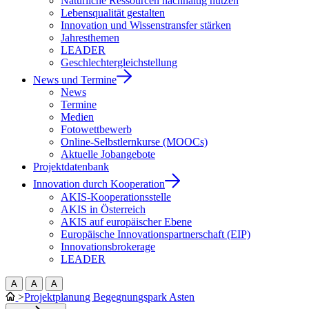
Natürliche Ressourcen nachhaltig nutzen
Lebensqualität gestalten
Innovation und Wissenstransfer stärken
Jahresthemen
LEADER
Geschlechtergleichstellung
News und Termine
News
Termine
Medien
Fotowettbewerb
Online-Selbstlernkurse (MOOCs)
Aktuelle Jobangebote
Projektdatenbank
Innovation durch Kooperation
AKIS-Kooperationsstelle
AKIS in Österreich
AKIS auf europäischer Ebene
Europäische Innovationspartnerschaft (EIP)
Innovationsbrokerage
LEADER
A
A
A
>
Projektplanung Begegnungspark Asten