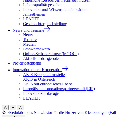
Natürliche Ressourcen nachhaltig nutzen
Lebensqualität gestalten
Innovation und Wissenstransfer stärken
Jahresthemen
LEADER
Geschlechtergleichstellung
News und Termine
News
Termine
Medien
Fotowettbewerb
Online-Selbstlernkurse (MOOCs)
Aktuelle Jobangebote
Projektdatenbank
Innovation durch Kooperation
AKIS-Kooperationsstelle
AKIS in Österreich
AKIS auf europäischer Ebene
Europäische Innovationspartnerschaft (EIP)
Innovationsbrokerage
LEADER
A
A
A
>
Reduktion des Sturzfaktor für die Nutzer von Klettersteigen (Fal