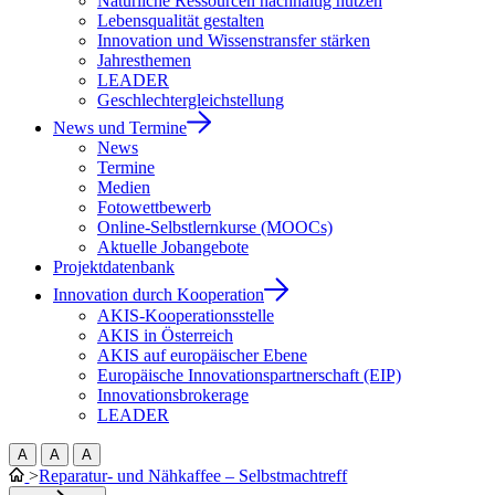
Natürliche Ressourcen nachhaltig nutzen
Lebensqualität gestalten
Innovation und Wissenstransfer stärken
Jahresthemen
LEADER
Geschlechtergleichstellung
News und Termine
News
Termine
Medien
Fotowettbewerb
Online-Selbstlernkurse (MOOCs)
Aktuelle Jobangebote
Projektdatenbank
Innovation durch Kooperation
AKIS-Kooperationsstelle
AKIS in Österreich
AKIS auf europäischer Ebene
Europäische Innovationspartnerschaft (EIP)
Innovationsbrokerage
LEADER
A
A
A
>
Reparatur- und Nähkaffee – Selbstmachtreff