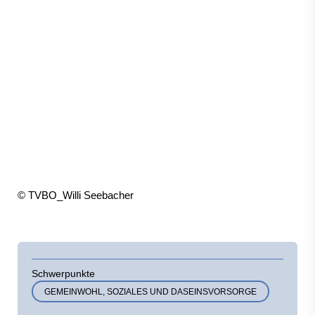
© TVBO_Willi Seebacher
Schwerpunkte
GEMEINWOHL, SOZIALES UND DASEINSVORSORGE