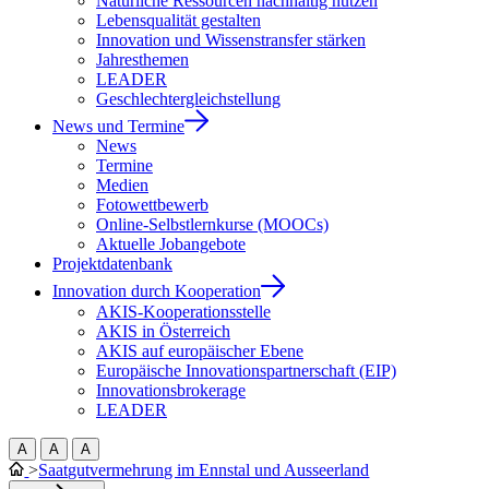
Natürliche Ressourcen nachhaltig nutzen
Lebensqualität gestalten
Innovation und Wissenstransfer stärken
Jahresthemen
LEADER
Geschlechtergleichstellung
News und Termine
News
Termine
Medien
Fotowettbewerb
Online-Selbstlernkurse (MOOCs)
Aktuelle Jobangebote
Projektdatenbank
Innovation durch Kooperation
AKIS-Kooperationsstelle
AKIS in Österreich
AKIS auf europäischer Ebene
Europäische Innovationspartnerschaft (EIP)
Innovationsbrokerage
LEADER
A
A
A
>
Saatgutvermehrung im Ennstal und Ausseerland