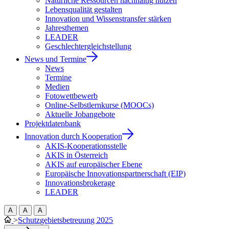
Natürliche Ressourcen nachhaltig nutzen
Lebensqualität gestalten
Innovation und Wissenstransfer stärken
Jahresthemen
LEADER
Geschlechtergleichstellung
News und Termine
News
Termine
Medien
Fotowettbewerb
Online-Selbstlernkurse (MOOCs)
Aktuelle Jobangebote
Projektdatenbank
Innovation durch Kooperation
AKIS-Kooperationsstelle
AKIS in Österreich
AKIS auf europäischer Ebene
Europäische Innovationspartnerschaft (EIP)
Innovationsbrokerage
LEADER
A
A
A
>
Schutzgebietsbetreuung 2025