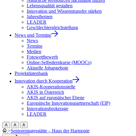
Natürliche Ressourcen nachhaltig nutzen
Lebensqualität gestalten
Innovation und Wissenstransfer stärken
Jahresthemen
LEADER
Geschlechtergleichstellung
News und Termine
News
Termine
Medien
Fotowettbewerb
Online-Selbstlernkurse (MOOCs)
Aktuelle Jobangebote
Projektdatenbank
Innovation durch Kooperation
AKIS-Kooperationsstelle
AKIS in Österreich
AKIS auf europäischer Ebene
Europäische Innovationspartnerschaft (EIP)
Innovationsbrokerage
LEADER
A
A
A
>
Seniorentagesstätte – Haus der Harmonie