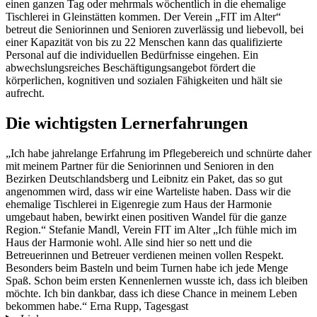
einen ganzen Tag oder mehrmals wöchentlich in die ehemalige
Tischlerei in Gleinstätten kommen. Der Verein „FIT im Alter“
betreut die Seniorinnen und Senioren zuverlässig und liebevoll, bei
einer Kapazität von bis zu 22 Menschen kann das qualifizierte
Personal auf die individuellen Bedürfnisse eingehen. Ein
abwechslungsreiches Beschäftigungsangebot fördert die
körperlichen, kognitiven und sozialen Fähigkeiten und hält sie
aufrecht.
Die wichtigsten Lernerfahrungen
„Ich habe jahrelange Erfahrung im Pflegebereich und schnürte daher
mit meinem Partner für die Seniorinnen und Senioren in den
Bezirken Deutschlandsberg und Leibnitz ein Paket, das so gut
angenommen wird, dass wir eine Warteliste haben. Dass wir die
ehemalige Tischlerei in Eigenregie zum Haus der Harmonie
umgebaut haben, bewirkt einen positiven Wandel für die ganze
Region.“ Stefanie Mandl, Verein FIT im Alter „Ich fühle mich im
Haus der Harmonie wohl. Alle sind hier so nett und die
Betreuerinnen und Betreuer verdienen meinen vollen Respekt.
Besonders beim Basteln und beim Turnen habe ich jede Menge
Spaß. Schon beim ersten Kennenlernen wusste ich, dass ich bleiben
möchte. Ich bin dankbar, dass ich diese Chance in meinem Leben
bekommen habe.“ Erna Rupp, Tagesgast