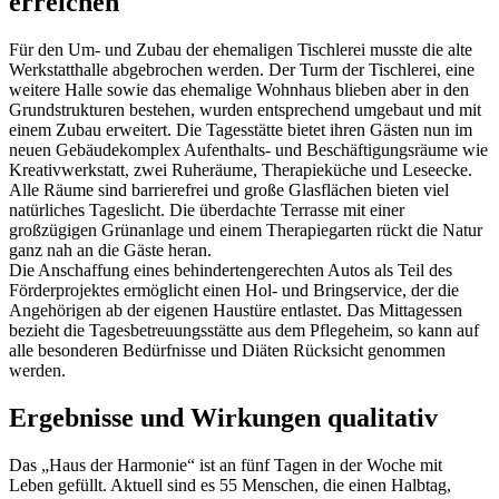
erreichen
Für den Um- und Zubau der ehemaligen Tischlerei musste die alte
Werkstatthalle abgebrochen werden. Der Turm der Tischlerei, eine
weitere Halle sowie das ehemalige Wohnhaus blieben aber in den
Grundstrukturen bestehen, wurden entsprechend umgebaut und mit
einem Zubau erweitert. Die Tagesstätte bietet ihren Gästen nun im
neuen Gebäudekomplex Aufenthalts- und Beschäftigungsräume wie
Kreativwerkstatt, zwei Ruheräume, Therapieküche und Leseecke.
Alle Räume sind barrierefrei und große Glasflächen bieten viel
natürliches Tageslicht. Die überdachte Terrasse mit einer
großzügigen Grünanlage und einem Therapiegarten rückt die Natur
ganz nah an die Gäste heran.
Die Anschaffung eines behindertengerechten Autos als Teil des
Förderprojektes ermöglicht einen Hol- und Bringservice, der die
Angehörigen ab der eigenen Haustüre entlastet. Das Mittagessen
bezieht die Tagesbetreuungsstätte aus dem Pflegeheim, so kann auf
alle besonderen Bedürfnisse und Diäten Rücksicht genommen
werden.
Ergebnisse und Wirkungen qualitativ
Das „Haus der Harmonie“ ist an fünf Tagen in der Woche mit
Leben gefüllt. Aktuell sind es 55 Menschen, die einen Halbtag,