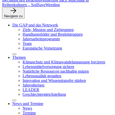
mechanischen Beikrautregulierung nach Mulchsaat in
Reihenkulturen – SoilSaveWeeding
Navigiere zu
Die GAP und das Netzwerk
Ziele, Mission und Zielgruppen
Handlungsfelder und Begleitgruppen
Jahresarbeitsprogramm
Team
Europäische Vernetzung
Themen
Klimaschutz und Klimawandelanpassung forcieren
Lebensmittelversorgung sichern
Natürliche Ressourcen nachhaltig nutzen
Lebensqualität gestalten
Innovation und Wissenstransfer stärken
Jahresthemen
LEADER
Geschlechtergleichstellung
News und Termine
News
Termine