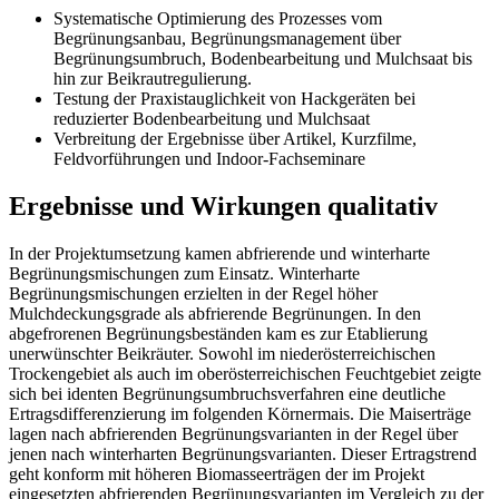
Systematische Optimierung des Prozesses vom
Begrünungsanbau, Begrünungsmanagement über
Begrünungsumbruch, Bodenbearbeitung und Mulchsaat bis
hin zur Beikrautregulierung.
Testung der Praxistauglichkeit von Hackgeräten bei
reduzierter Bodenbearbeitung und Mulchsaat
Verbreitung der Ergebnisse über Artikel, Kurzfilme,
Feldvorführungen und Indoor-Fachseminare
Ergebnisse und Wirkungen qualitativ
In der Projektumsetzung kamen abfrierende und winterharte
Begrünungsmischungen zum Einsatz. Winterharte
Begrünungsmischungen erzielten in der Regel höher
Mulchdeckungsgrade als abfrierende Begrünungen. In den
abgefrorenen Begrünungsbeständen kam es zur Etablierung
unerwünschter Beikräuter. Sowohl im niederösterreichischen
Trockengebiet als auch im oberösterreichischen Feuchtgebiet zeigte
sich bei identen Begrünungsumbruchsverfahren eine deutliche
Ertragsdifferenzierung im folgenden Körnermais. Die Maiserträge
lagen nach abfrierenden Begrünungsvarianten in der Regel über
jenen nach winterharten Begrünungsvarianten. Dieser Ertragstrend
geht konform mit höheren Biomasseerträgen der im Projekt
eingesetzten abfrierenden Begrünungsvarianten im Vergleich zu der