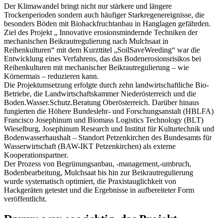
Der Klimawandel bringt nicht nur stärkere und längere
Trockenperioden sondern auch häufiger Starkregenereignisse, die
besonders Böden mit Biohackfruchtanbau in Hanglagen gefährden.
Ziel des Projekt „ Innovative erosionsmindernde Techniken der
mechanischen Beikrautregulierung nach Mulchsaat in
Reihenkulturen“ mit dem Kurzttitel „SoilSaveWeeding“ war die
Entwicklung eines Verfahrens, das das Bodenerosionsrisikos bei
Reihenkulturen mit mechanischer Beikrautregulierung – wie
Körnermais – reduzieren kann.
Die Projektumsetzung erfolgte durch zehn landwirtschaftliche Bio-
Betriebe, die Landwirtschaftskammer Niederösterreich und die
Boden.Wasser.Schutz.Beratung Oberösterreich. Darüber hinaus
fungierten die Höhere Bundeslehr- und Forschungsanstalt (HBLFA)
Francisco Josephinum und Biomass Logistics Technology (BLT)
Wieselburg, Josephinum Research und Institut für Kulturtechnik und
Bodenwasserhaushalt – Standort Petzenkirchen des Bundesamts für
Wasserwirtschaft (BAW-IKT Petzenkirchen) als externe
Kooperationspartner.
Der Prozess von Begrünungsanbau, -management,-umbruch,
Bodenbearbeitung, Mulchsaat bis hin zur Beikrautregulierung
wurde systematisch optimiert, die Praxistauglichkeit von
Hackgeräten getestet und die Ergebnisse in aufbereiteter Form
veröffentlicht.