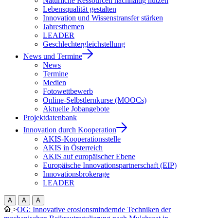
Natürliche Ressourcen nachhaltig nutzen
Lebensqualität gestalten
Innovation und Wissenstransfer stärken
Jahresthemen
LEADER
Geschlechtergleichstellung
News und Termine
News
Termine
Medien
Fotowettbewerb
Online-Selbstlernkurse (MOOCs)
Aktuelle Jobangebote
Projektdatenbank
Innovation durch Kooperation
AKIS-Kooperationsstelle
AKIS in Österreich
AKIS auf europäischer Ebene
Europäische Innovationspartnerschaft (EIP)
Innovationsbrokerage
LEADER
A
A
A
>
OG: Innovative erosionsmindernde Techniken der