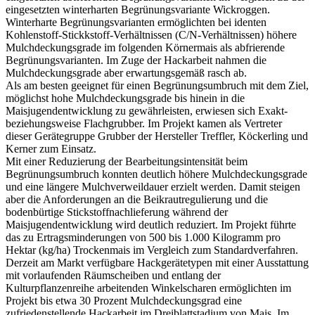
eingesetzten winterharten Begrünungsvariante Wickroggen.
Winterharte Begrünungsvarianten ermöglichten bei identen
Kohlenstoff-Stickkstoff-Verhältnissen (C/N-Verhältnissen) höhere
Mulchdeckungsgrade im folgenden Körnermais als abfrierende
Begrünungsvarianten. Im Zuge der Hackarbeit nahmen die
Mulchdeckungsgrade aber erwartungsgemäß rasch ab.
Als am besten geeignet für einen Begrünungsumbruch mit dem Ziel,
möglichst hohe Mulchdeckungsgrade bis hinein in die
Maisjugendentwicklung zu gewährleisten, erwiesen sich Exakt-
beziehungsweise Flachgrubber. Im Projekt kamen als Vertreter
dieser Gerätegruppe Grubber der Hersteller Treffler, Köckerling und
Kerner zum Einsatz.
Mit einer Reduzierung der Bearbeitungsintensität beim
Begrünungsumbruch konnten deutlich höhere Mulchdeckungsgrade
und eine längere Mulchverweildauer erzielt werden. Damit steigen
aber die Anforderungen an die Beikrautregulierung und die
bodenbürtige Stickstoffnachlieferung während der
Maisjugendentwicklung wird deutlich reduziert. Im Projekt führte
das zu Ertragsminderungen von 500 bis 1.000 Kilogramm pro
Hektar (kg/ha) Trockenmais im Vergleich zum Standardverfahren.
Derzeit am Markt verfügbare Hackgerätetypen mit einer Ausstattung
mit vorlaufenden Räumscheiben und entlang der
Kulturpflanzenreihe arbeitenden Winkelscharen ermöglichten im
Projekt bis etwa 30 Prozent Mulchdeckungsgrad eine
zufriedenstellende Hackarbeit im Dreiblattstadium von Mais. Im