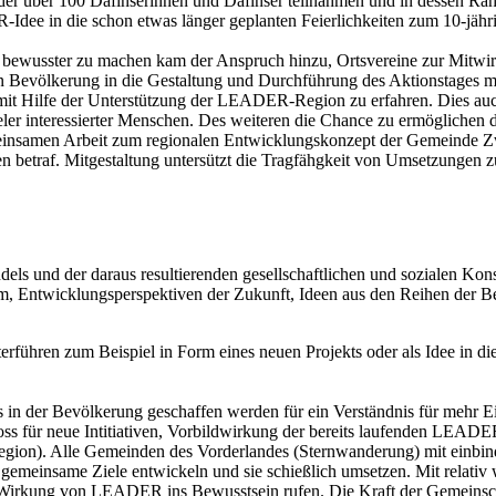
n der über 100 Dafinserinnen und Dafinser teilnahmen und in dessen 
e in die schon etwas länger geplanten Feierlichkeiten zum 10-jährig
s bewusster zu machen kam der Anspruch hinzu, Ortsvereine zur Mitwi
hen Bevölkerung in die Gestaltung und Durchführung des Aktionstages m
mit Hilfe der Unterstützung der LEADER-Region zu erfahren. Dies auch 
vieler interessierter Menschen. Des weiteren die Chance zu ermögliche
insamen Arbeit zum regionalen Entwicklungskonzept der Gemeinde Zwis
en betraf. Mitgestaltung untersützt die Tragfähgkeit von Umsetzungen
ls und der daraus resultierenden gesellschaftlichen und sozialen Ko
m, Entwicklungsperspektiven der Zukunft, Ideen aus den Reihen der 
eiterführen zum Beispiel in Form eines neuen Projekts oder als Idee 
is in der Bevölkerung geschaffen werden für ein Verständnis für mehr
toss für neue Intitiativen, Vorbildwirkung der bereits laufenden LEA
on). Alle Gemeinden des Vorderlandes (Sternwanderung) mit einbind
 gemeinsame Ziele entwickeln und sie schießlich umsetzen. Mit relati
Wirkung von LEADER ins Bewusstsein rufen. Die Kraft der Gemeinschaf