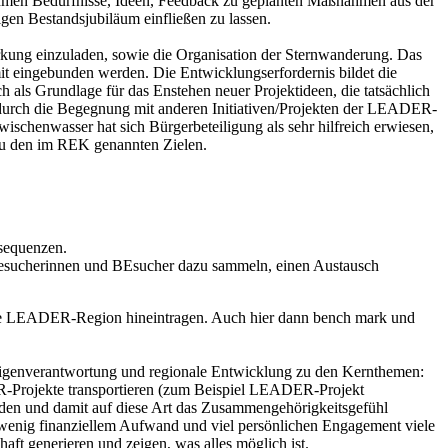
Rahmen Bedürfnisse, Ideen, Feedback zu geplanten Maßnahmen aus der
en Bestandsjubiläum einfließen zu lassen.
rkung einzuladen, sowie die Organisation der Sternwanderung. Das
it eingebunden werden. Die Entwicklungserfordernis bildet die
als Grundlage für das Enstehen neuer Projektideen, die tatsächlich
n durch die Begegnung mit anderen Initiativen/Projekten der LEADER-
chenwasser hat sich Bürgerbeteiligung als sehr hilfreich erwiesen,
 zu den im REK genannten Zielen.
nsequenzen.
Besucherinnen und BEsucher dazu sammeln, einen Austausch
in die LEADER-Region hineintragen. Auch hier dann bench mark und
 Eigenverantwortung und regionale Entwicklung zu den Kernthemen:
DER-Projekte transportieren (zum Beispiel LEADER-Projekt
en und damit auf diese Art das Zusammengehörigkeitsgefühl
v wenig finanziellem Aufwand und viel persönlichen Engagement viele
t generieren und zeigen, was alles möglich ist.