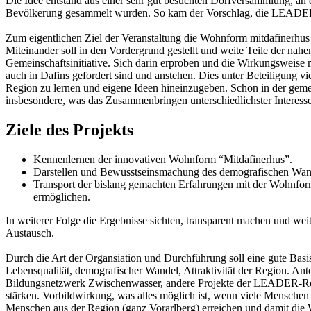
Die Idee entstand aus einer sehr gut besuchten Dorfversammlung, a
Bevölkerung gesammelt wurden. So kam der Vorschlag, die LEADER-Ide
Zum eigentlichen Ziel der Veranstaltung die Wohnform mitdafinerhu
Miteinander soll in den Vordergrund gestellt und weite Teile der na
Gemeinschaftsinitiative. Sich darin erproben und die Wirkungsweise 
auch in Dafins gefordert sind und anstehen. Dies unter Beteiligung 
Region zu lernen und eigene Ideen hineinzugeben. Schon in der geme
insbesondere, was das Zusammenbringen unterschiedlichster Interess
Ziele des Projekts
Kennenlernen der innovativen Wohnform “Mitdafinerhus”.
Darstellen und Bewusstseinsmachung des demografischen Wande
Transport der bislang gemachten Erfahrungen mit der Wohnfor
ermöglichen.
In weiterer Folge die Ergebnisse sichten, transparent machen und w
Austausch.
Durch die Art der Organsiation und Durchführung soll eine gute Bas
Lebensqualität, demografischer Wandel, Attraktivität der Region. An
Bildungsnetzwerk Zwischenwasser, andere Projekte der LEADER-Regi
stärken. Vorbildwirkung, was alles möglich ist, wenn viele Menschen
Menschen aus der Region (ganz Vorarlberg) erreichen und damit die 