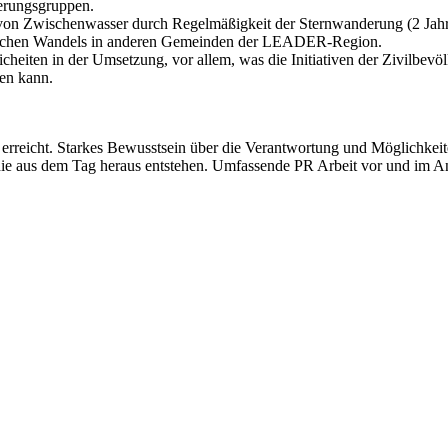
kerungsgruppen.
 von Zwischenwasser durch Regelmäßigkeit der Sternwanderung (2 Jahr
fischen Wandels in anderen Gemeinden der LEADER-Region.
iten in der Umsetzung, vor allem, was die Initiativen der Zivilbevö
den kann.
rreicht. Starkes Bewusstsein über die Verantwortung und Möglichkeiten
 die aus dem Tag heraus entstehen. Umfassende PR Arbeit vor und im A