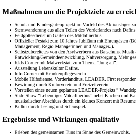
Maßnahmen um die Projektziele zu erreic
Schul- und Kindergartenprojekt im Vorfeld des Aktionstages 
Sternwanderung aus allen Teilen des Vorderlandes nach Dafins 
Feldgottesdienst im Garten des Mitdafinerhus.
Offizieller Festakt zum 10 Jahres Jubiläum mit Ehrengästen (
Management, Regio-Managerinnen und Manager..).
Selbstzubereitetes von den Asylwerbern aus Batschuns. Musik
Entwicklung/Gemeindeentwicklung, Nahversorgung, Mehr ges
Kids Corner mit Malwerkstatt zum Thema “Jung alt”.
Ausstellung Lebenskultur Dafins.
Info Corner mit Krankenpflegeverein.
Mobile Hilfsdienste, Vorderlandhus, LEADER, First responde
Bewirtung durch Kulturverein und Freizeitverein.
Vorstellen eines neuen geplanten LEADER-Projekts ” Wandelpfa
Slide Show “Lebendiges Mitdafinerhus” nebst Kuchen und Kaff
musikalischer Abschluss durch ein kleines Konzert mit Resumee
Kultur durch Lesung und Schauspiel.
Ergebnisse und Wirkungen qualitativ
Erleben des gemeinsamen Tuns im Sinne des Gemeinwohls.