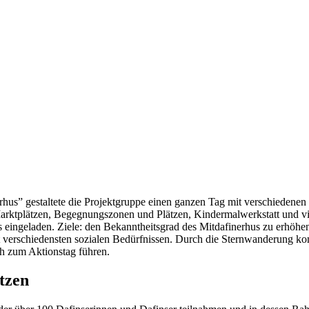
rhus” gestaltete die Projektgruppe einen ganzen Tag mit verschiedene
Marktplätzen, Begegnungszonen und Plätzen, Kindermalwerkstatt und 
s eingeladen. Ziele: den Bekanntheitsgrad des Mitdafinerhus zu erhöhen
erschiedensten sozialen Bedürfnissen. Durch die Sternwanderung kom
ch zum Aktionstag führen.
tzen