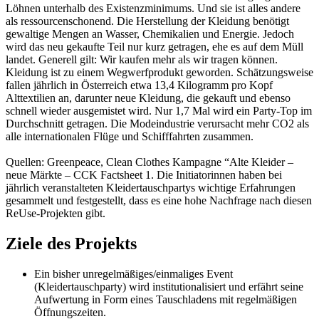
Löhnen unterhalb des Existenzminimums. Und sie ist alles andere
als ressourcenschonend. Die Herstellung der Kleidung benötigt
gewaltige Mengen an Wasser, Chemikalien und Energie. Jedoch
wird das neu gekaufte Teil nur kurz getragen, ehe es auf dem Müll
landet. Generell gilt: Wir kaufen mehr als wir tragen können.
Kleidung ist zu einem Wegwerfprodukt geworden. Schätzungsweise
fallen jährlich in Österreich etwa 13,4 Kilogramm pro Kopf
Alttextilien an, darunter neue Kleidung, die gekauft und ebenso
schnell wieder ausgemistet wird. Nur 1,7 Mal wird ein Party-Top im
Durchschnitt getragen. Die Modeindustrie verursacht mehr CO2 als
alle internationalen Flüge und Schifffahrten zusammen.
Quellen: Greenpeace, Clean Clothes Kampagne “Alte Kleider –
neue Märkte – CCK Factsheet 1. Die Initiatorinnen haben bei
jährlich veranstalteten Kleidertauschpartys wichtige Erfahrungen
gesammelt und festgestellt, dass es eine hohe Nachfrage nach diesen
ReUse-Projekten gibt.
Ziele des Projekts
Ein bisher unregelmäßiges/einmaliges Event
(Kleidertauschparty) wird institutionalisiert und erfährt seine
Aufwertung in Form eines Tauschladens mit regelmäßigen
Öffnungszeiten.