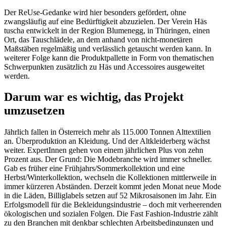
Der ReUse-Gedanke wird hier besonders gefördert, ohne
zwangsläufig auf eine Bedürftigkeit abzuzielen. Der Verein Häs
tuscha entwickelt in der Region Blumenegg, in Thüringen, einen
Ort, das Tauschlädele, an dem anhand von nicht-monetären
Maßstäben regelmäßig und verlässlich getauscht werden kann. In
weiterer Folge kann die Produktpallette in Form von thematischen
Schwerpunkten zusätzlich zu Häs und Accessoires ausgeweitet
werden.
Darum war es wichtig, das Projekt
umzusetzen
Jährlich fallen in Österreich mehr als 115.000 Tonnen Alttextilien
an. Überproduktion an Kleidung. Und der Altkleiderberg wächst
weiter. ExpertInnen gehen von einem jährlichen Plus von zehn
Prozent aus. Der Grund: Die Modebranche wird immer schneller.
Gab es früher eine Frühjahrs/Sommerkollektion und eine
Herbst/Winterkollektion, wechseln die Kollektionen mittlerweile in
immer kürzeren Abständen. Derzeit kommt jeden Monat neue Mode
in die Läden, Billiglabels setzen auf 52 Mikrosaisonen im Jahr. Ein
Erfolgsmodell für die Bekleidungsindustrie – doch mit verheerenden
ökologischen und sozialen Folgen. Die Fast Fashion-Industrie zählt
zu den Branchen mit denkbar schlechten Arbeitsbedingungen und