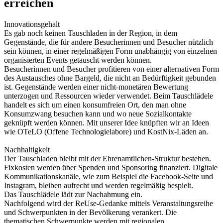
erreichen
Innovationsgehalt
Es gab noch keinen Tauschladen in der Region, in dem
Gegenstände, die für andere Besucherinnen und Besucher nützlich
sein können, in einer regelmäßigen Form unabhängig von einzelnen
organisierten Events getauscht werden können.
Besucherinnen und Besucher profitieren von einer alternativen Form
des Austausches ohne Bargeld, die nicht an Bedürftigkeit gebunden
ist. Gegenstände werden einer nicht-monetären Bewertung
unterzogen und Ressourcen wieder verwendet. Beim Tauschlädele
handelt es sich um einen konsumfreien Ort, den man ohne
Konsumzwang besuchen kann und wo neue Sozialkontakte
geknüpft werden können. Mit unserer Idee knüpften wir an Ideen
wie OTeLO (Offene Technologielabore) und KostNix-Läden an.
Nachhaltigkeit
Der Tauschladen bleibt mit der Ehrenamtlichen-Struktur bestehen.
Fixkosten werden über Spenden und Sponsoring finanziert. Digitale
Kommunikationskanäle, wie zum Beispiel die Facebook-Seite und
Instagram, bleiben aufrecht und werden regelmäßig bespielt.
Das Tauschlädele lädt zur Nachahmung ein.
Nachfolgend wird der ReUse-Gedanke mittels Veranstaltungsreihe
und Schwerpunkten in der Bevölkerung verankert. Die
thematischen Schwerpunkte werden mit regionalen