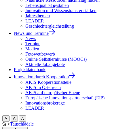
Natürliche Ressourcen nachhaltig nutzen
Lebensqualität gestalten
Innovation und Wissenstransfer stärken
Jahresthemen
LEADER
Geschlechtergleichstellung
News und Termine
News
Termine
Medien
Fotowettbewerb
Online-Selbstlernkurse (MOOCs)
Aktuelle Jobangebote
Projektdatenbank
Innovation durch Kooperation
AKIS-Kooperationsstelle
AKIS in Österreich
AKIS auf europäischer Ebene
Europäische Innovationspartnerschaft (EIP)
Innovationsbrokerage
LEADER
A
A
A
>
Tauschlädele