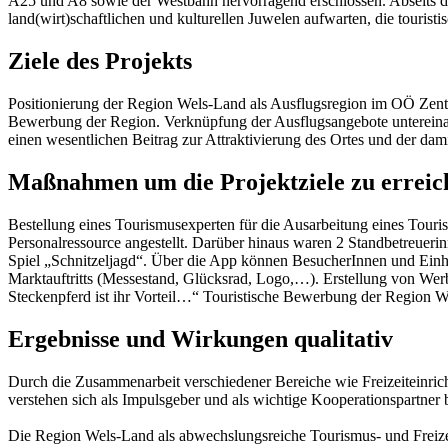
A25 und A8 sowie der Westbahn hervorragend erschlossen. Abseits de
land(wirt)schaftlichen und kulturellen Juwelen aufwarten, die touristi
Ziele des Projekts
Positionierung der Region Wels-Land als Ausflugsregion im OÖ Zent
Bewerbung der Region. Verknüpfung der Ausflugsangebote untereinand
einen wesentlichen Beitrag zur Attraktivierung des Ortes und der da
Maßnahmen um die Projektziele zu erreic
Bestellung eines Tourismusexperten für die Ausarbeitung eines Touris
Personalressource angestellt. Darüber hinaus waren 2 Standbetreueri
Spiel „Schnitzeljagd“. Über die App können BesucherInnen und Einh
Marktauftritts (Messestand, Glücksrad, Logo,…). Erstellung von Werbe
Steckenpferd ist ihr Vorteil…“ Touristische Bewerbung der Region W
Ergebnisse und Wirkungen qualitativ
Durch die Zusammenarbeit verschiedener Bereiche wie Freizeiteinri
verstehen sich als Impulsgeber und als wichtige Kooperationspartner 
Die Region Wels-Land als abwechslungsreiche Tourismus- und Freizei