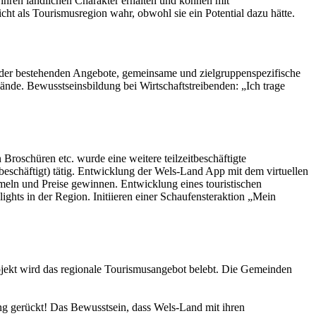
ihren ländlichen Charakter erhalten und können mit
icht als Tourismusregion wahr, obwohl sie ein Potential dazu hätte.
 der bestehenden Angebote, gemeinsame und zielgruppenspezifische
de. Bewusstseinsbildung bei Wirtschaftstreibenden: „Ich trage
Broschüren etc. wurde eine weitere teilzeitbeschäftigte
beschäftigt) tätig. Entwicklung der Wels-Land App mit dem virtuellen
eln und Preise gewinnen. Entwicklung eines touristischen
ights in der Region. Initiieren einer Schaufensteraktion „Mein
jekt wird das regionale Tourismusangebot belebt. Die Gemeinden
ng gerückt! Das Bewusstsein, dass Wels-Land mit ihren