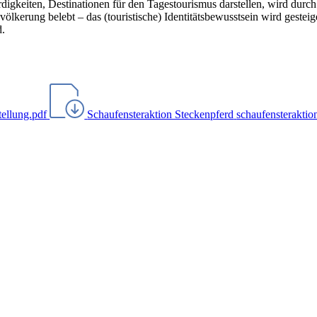
rdigkeiten, Destinationen für den Tagestourismus darstellen, wird durc
lkerung belebt – das (touristische) Identitätsbewusstsein wird gesteig
d.
tellung.pdf
Schaufensteraktion Steckenpferd
schaufensteraktio