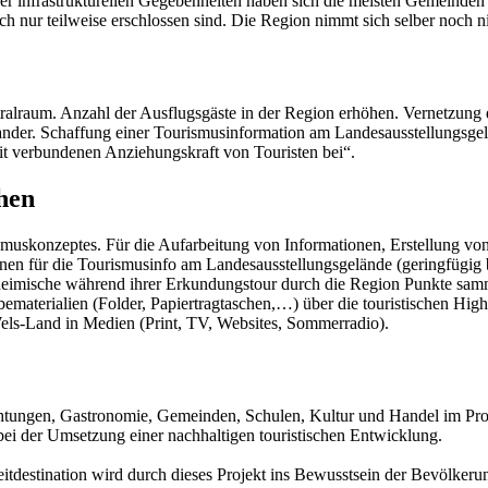
r infrastrukturellen Gegebenheiten haben sich die meisten Gemeinden 
sch nur teilweise erschlossen sind. Die Region nimmt sich selber noch n
ralraum. Anzahl der Ausflugsgäste in der Region erhöhen. Vernetzung
er. Schaffung einer Tourismusinformation am Landesausstellungsgelän
mit verbundenen Anziehungskraft von Touristen bei“.
hen
muskonzeptes. Für die Aufarbeitung von Informationen, Erstellung von 
nnen für die Tourismusinfo am Landesausstellungsgelände (geringfügig 
eimische während ihrer Erkundungstour durch die Region Punkte samm
materialien (Folder, Papiertragtaschen,…) über die touristischen Highl
els-Land in Medien (Print, TV, Websites, Sommerradio).
chtungen, Gastronomie, Gemeinden, Schulen, Kultur und Handel im Pro
bei der Umsetzung einer nachhaltigen touristischen Entwicklung.
tdestination wird durch dieses Projekt ins Bewusstsein der Bevölkeru