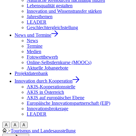
Natürliche Ressourcen nachhaltig nutzen
Lebensqualität gestalten
Innovation und Wissenstransfer stärken
Jahresthemen
LEADER
Geschlechtergleichstellung
News und Termine
News
Termine
Medien
Fotowettbewerb
Online-Selbstlernkurse (MOOCs)
Aktuelle Jobangebote
Projektdatenbank
Innovation durch Kooperation
AKIS-Kooperationsstelle
AKIS in Österreich
AKIS auf europäischer Ebene
Europäische Innovationspartnerschaft (EIP)
Innovationsbrokerage
LEADER
A
A
A
>
Tourismus und Landesausstellung