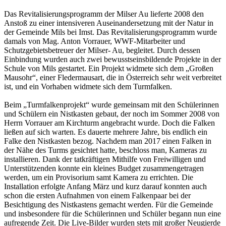
Das Revitalisierungsprogramm der Milser Au lieferte 2008 den
Anstoß zu einer intensiveren Auseinandersetzung mit der Natur in
der Gemeinde Mils bei Imst. Das Revitalisierungsprogramm wurde
damals von Mag. Anton Vorrauer, WWF-Mitarbeiter und
Schutzgebietsbetreuer der Milser- Au, begleitet. Durch dessen
Einbindung wurden auch zwei bewusstseinsbildende Projekte in der
Schule von Mils gestartet. Ein Projekt widmete sich dem „Großen
Mausohr“, einer Fledermausart, die in Österreich sehr weit verbreitet
ist, und ein Vorhaben widmete sich dem Turmfalken.
Beim „Turmfalkenprojekt“ wurde gemeinsam mit den Schülerinnen
und Schülern ein Nistkasten gebaut, der noch im Sommer 2008 von
Herrn Vorrauer am Kirchturm angebracht wurde. Doch die Falken
ließen auf sich warten. Es dauerte mehrere Jahre, bis endlich ein
Falke den Nistkasten bezog. Nachdem man 2017 einen Falken in
der Nähe des Turms gesichtet hatte, beschloss man, Kameras zu
installieren. Dank der tatkräftigen Mithilfe von Freiwilligen und
Unterstützenden konnte ein kleines Budget zusammengetragen
werden, um ein Provisorium samt Kamera zu errichten. Die
Installation erfolgte Anfang März und kurz darauf konnten auch
schon die ersten Aufnahmen von einem Falkenpaar bei der
Besichtigung des Nistkastens gemacht werden. Für die Gemeinde
und insbesondere für die Schülerinnen und Schüler begann nun eine
aufregende Zeit. Die Live-Bilder wurden stets mit großer Neugierde