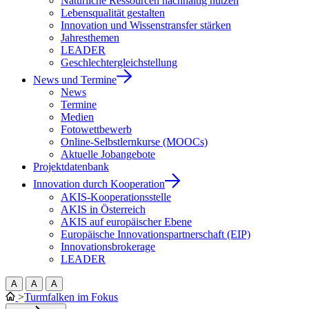
Natürliche Ressourcen nachhaltig nutzen
Lebensqualität gestalten
Innovation und Wissenstransfer stärken
Jahresthemen
LEADER
Geschlechtergleichstellung
News und Termine
News
Termine
Medien
Fotowettbewerb
Online-Selbstlernkurse (MOOCs)
Aktuelle Jobangebote
Projektdatenbank
Innovation durch Kooperation
AKIS-Kooperationsstelle
AKIS in Österreich
AKIS auf europäischer Ebene
Europäische Innovationspartnerschaft (EIP)
Innovationsbrokerage
LEADER
A
A
A
>
Turmfalken im Fokus