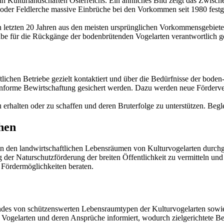
n Kulturlandschaften Österreichs. Ein ähnliches Bild zeigt das Zwische
der Feldlerche massive Einbrüche bei den Vorkommen seit 1980 festge
n den letzten 20 Jahren aus den meisten ursprünglichen Vorkommensgebi
abe für die Rückgänge der bodenbrütenden Vogelarten verantwortlich 
lichen Betriebe gezielt kontaktiert und über die Bedürfnisse der bode
nforme Bewirtschaftung gesichert werden. Dazu werden neue Förderve
 zu erhalten oder zu schaffen und deren Bruterfolge zu unterstützen. Beg
hen
n den landwirtschaftlichen Lebensräumen von Kulturvogelarten durchg
ng der Naturschutzförderung der breiten Öffentlichkeit zu vermitteln
Fördermöglichkeiten beraten.
es von schützenswerten Lebensraumtypen der Kulturvogelarten sowie z
ogelarten und deren Ansprüche informiert, wodurch zielgerichtete B