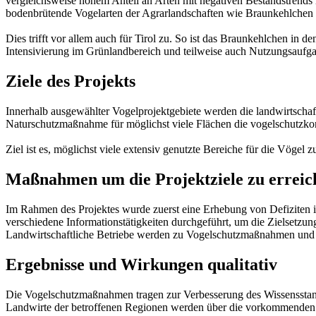
vergleichsweise hohem Anteil an Arten mit negativen Bestandstrends i
bodenbrütende Vogelarten der Agrarlandschaften wie Braunkehlchen o
Dies trifft vor allem auch für Tirol zu. So ist das Braunkehlchen i
Intensivierung im Grünlandbereich und teilweise auch Nutzungsaufg
Ziele des Projekts
Innerhalb ausgewählter Vogelprojektgebiete werden die landwirtschaft
Naturschutzmaßnahme für möglichst viele Flächen die vogelschutzko
Ziel ist es, möglichst viele extensiv genutzte Bereiche für die Vögel
Maßnahmen um die Projektziele zu erreic
Im Rahmen des Projektes wurde zuerst eine Erhebung von Defiziten i
verschiedene Informationstätigkeiten durchgeführt, um die Zielsetzu
Landwirtschaftliche Betriebe werden zu Vogelschutzmaßnahmen und 
Ergebnisse und Wirkungen qualitativ
Die Vogelschutzmaßnahmen tragen zur Verbesserung des Wissensstand
Landwirte der betroffenen Regionen werden über die vorkommenden V