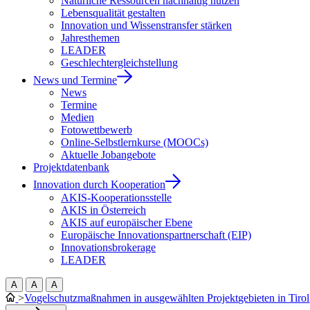
Natürliche Ressourcen nachhaltig nutzen
Lebensqualität gestalten
Innovation und Wissenstransfer stärken
Jahresthemen
LEADER
Geschlechtergleichstellung
News und Termine
News
Termine
Medien
Fotowettbewerb
Online-Selbstlernkurse (MOOCs)
Aktuelle Jobangebote
Projektdatenbank
Innovation durch Kooperation
AKIS-Kooperationsstelle
AKIS in Österreich
AKIS auf europäischer Ebene
Europäische Innovationspartnerschaft (EIP)
Innovationsbrokerage
LEADER
A
A
A
>
Vogelschutzmaßnahmen in ausgewählten Projektgebieten in Tirol