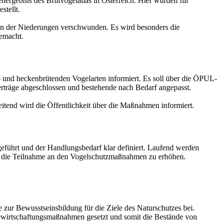
nergebnis des Brutvogelatlas in Österreich. Hier wurden für
stellt.
eten der Niederungen verschwunden. Es wird besonders die
gemacht.
n- und heckenbrütenden Vogelarten informiert. Es soll über die ÖPUL-
rträge abgeschlossen und bestehende nach Bedarf angepasst.
leitend wird die Öffentlichkeit über die Maßnahmen informiert.
eführt und der Handlungsbedarf klar definiert. Laufend werden
 und die Teilnahme an den Vogelschutzmaßnahmen zu erhöhen.
ur Bewusstseinsbildung für die Ziele des Naturschutzes bei.
ewirtschaftungsmaßnahmen gesetzt und somit die Bestände von