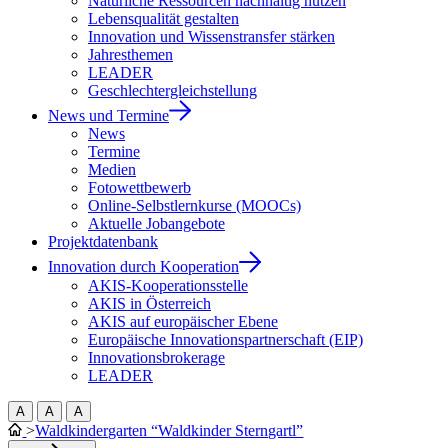
Natürliche Ressourcen nachhaltig nutzen
Lebensqualität gestalten
Innovation und Wissenstransfer stärken
Jahresthemen
LEADER
Geschlechtergleichstellung
News und Termine
News
Termine
Medien
Fotowettbewerb
Online-Selbstlernkurse (MOOCs)
Aktuelle Jobangebote
Projektdatenbank
Innovation durch Kooperation
AKIS-Kooperationsstelle
AKIS in Österreich
AKIS auf europäischer Ebene
Europäische Innovationspartnerschaft (EIP)
Innovationsbrokerage
LEADER
A
A
A
>
Waldkindergarten “Waldkinder Sterngartl”