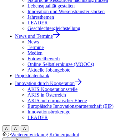
Natürliche Ressourcen nachhaltig nutzen
Lebensqualität gestalten
Innovation und Wissenstransfer stärken
Jahresthemen
LEADER
Geschlechtergleichstellung
News und Termine
News
Termine
Medien
Fotowettbewerb
Online-Selbstlernkurse (MOOCs)
Aktuelle Jobangebote
Projektdatenbank
Innovation durch Kooperation
AKIS-Kooperationsstelle
AKIS in Österreich
AKIS auf europäischer Ebene
Europäische Innovationspartnerschaft (EIP)
Innovationsbrokerage
LEADER
A
A
A
>
Weiterentwicklung Kräuterquadrat