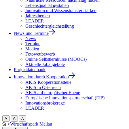
Natürliche Ressourcen nachhaltig nutzen
Lebensqualität gestalten
Innovation und Wissenstransfer stärken
Jahresthemen
LEADER
Geschlechtergleichstellung
News und Termine
News
Termine
Medien
Fotowettbewerb
Online-Selbstlernkurse (MOOCs)
Aktuelle Jobangebote
Projektdatenbank
Innovation durch Kooperation
AKIS-Kooperationsstelle
AKIS in Österreich
AKIS auf europäischer Ebene
Europäische Innovationspartnerschaft (EIP)
Innovationsbrokerage
LEADER
A
A
A
>
Wirtschaftspark Mellau