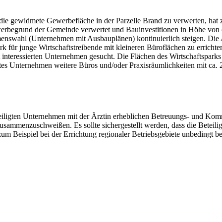
e gewidmete Gewerbefläche in der Parzelle Brand zu verwerten, hat z
rbegrund der Gemeinde verwertet und Bauinvestitionen in Höhe von ca
menswahl (Unternehmen mit Ausbauplänen) kontinuierlich steigen. Die 
rk für junge Wirtschaftstreibende mit kleineren Büroflächen zu errichte
interessierten Unternehmen gesucht. Die Flächen des Wirtschaftsparks 
igtes Unternehmen weitere Büros und/oder Praxisräumlichkeiten mit ca
beteiligten Unternehmen mit der Ärztin erheblichen Betreuungs- und Kom
usammenzuschweißen. Es sollte sichergestellt werden, dass die Beteili
 Beispiel bei der Errichtung regionaler Betriebsgebiete unbedingt be