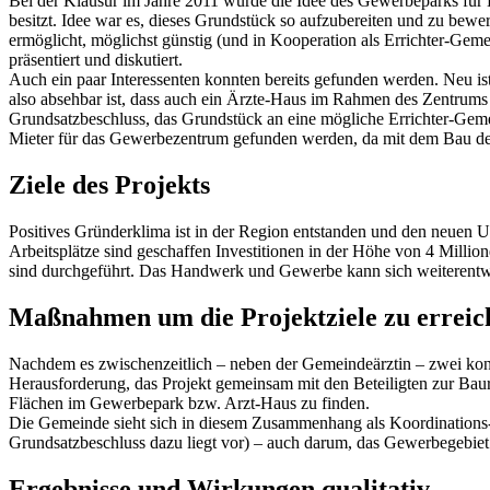
Bei der Klausur im Jahre 2011 wurde die Idee des Gewerbeparks für 
besitzt. Idee war es, dieses Grundstück so aufzubereiten und zu bewe
ermöglicht, möglichst günstig (und in Kooperation als Errichter-Ge
präsentiert und diskutiert.
Auch ein paar Interessenten konnten bereits gefunden werden. Neu ist
also absehbar ist, dass auch ein Ärzte-Haus im Rahmen des Zentrums
Grundsatzbeschluss, das Grundstück an eine mögliche Errichter-Geme
Mieter für das Gewerbezentrum gefunden werden, da mit dem Bau de
Ziele des Projekts
Positives Gründerklima ist in der Region entstanden und den neuen 
Arbeitsplätze sind geschaffen Investitionen in der Höhe von 4 Millio
sind durchgeführt. Das Handwerk und Gewerbe kann sich weiterentwi
Maßnahmen um die Projektziele zu erreic
Nachdem es zwischenzeitlich – neben der Gemeindeärztin – zwei konk
Herausforderung, das Projekt gemeinsam mit den Beteiligten zur Baure
Flächen im Gewerbepark bzw. Arzt-Haus zu finden.
Die Gemeinde sieht sich in diesem Zusammenhang als Koordinations- 
Grundsatzbeschluss dazu liegt vor) – auch darum, das Gewerbegebiet 
Ergebnisse und Wirkungen qualitativ