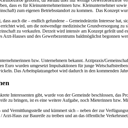
Kleinbetriebe geboren, da Mellau über nur wenige Gewerbebetriebe ver
rben, dass es für Kleinunternehmerinnen bzw. Kleinunternehmer sowie ju
meinschaft) zum eigenen Betriebsstandort zu kommen. Das Konzept wur
, dass auch die – endlich gefundene – Gemeindeärztin Interesse hat, s
 errichtet wird, um die notwendige medizinische Grundversorgung zu s
inschaft zu verkaufen. Derzeit wird intensiv am Konzept gefeilt und 
s Arzt-Hauses und des Gewerbezentrums baldmöglichst begonnen werd
Unternehmerinnen bzw. Unternehmern bekannt. Arztpraxis/Gemeinschafts
nen Euro wurden umgesetzt Impulsaktionen für junge Wirtschaftstreiben
ckeln. Das Arbeitsplatzangebot wird dadurch in den kommenden Jahren
hen
rete Interessenten gibt, wurde von der Gemeinde beschlossen, das Proj
ife zu bringen, ist es eine weitere Aufgabe, noch Mieterinnen bzw. Mie
und Vermittlungsstelle und kümmert sich – neben der zur Verfügungss
/ Arzt-Haus zur Baureife zu treiben und an das öffentliche Verkehrsne