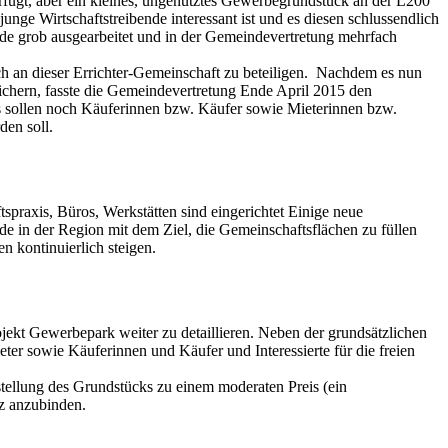
fügt, aber ein kleines, ungenutztes Gewerbegrundstück an der L200
nge Wirtschaftstreibende interessant ist und es diesen schlussendlich
de grob ausgearbeitet und in der Gemeindevertretung mehrfach
ich an dieser Errichter-Gemeinschaft zu beteiligen. Nachdem es nun
ichern, fasste die Gemeindevertretung Ende April 2015 den
es sollen noch Käuferinnen bzw. Käufer sowie Mieterinnen bzw.
en soll.
praxis, Büros, Werkstätten sind eingerichtet Einige neue
de in der Region mit dem Ziel, die Gemeinschaftsflächen zu füllen
 kontinuierlich steigen.
ekt Gewerbepark weiter zu detaillieren. Neben der grundsätzlichen
ter sowie Käuferinnen und Käufer und Interessierte für die freien
tellung des Grundstücks zu einem moderaten Preis (ein
tz anzubinden.