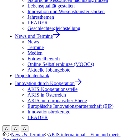
Natürliche Ressourcen nachhaltig nutzen
Lebensqualität gestalten
Innovation und Wissenstransfer stärken
Jahresthemen
LEADER
Geschlechtergleichstellung
News und Termine
News
Termine
Medien
Fotowettbewerb
Online-Selbstlernkurse (MOOCs)
Aktuelle Jobangebote
Projektdatenbank
Innovation durch Kooperation
AKIS-Kooperationsstelle
AKIS in Österreich
AKIS auf europäischer Ebene
Europäische Innovationspartnerschaft (EIP)
Innovationsbrokerage
LEADER
A
A
A
>
News & Termine
>
AKIS international – Finnland meets