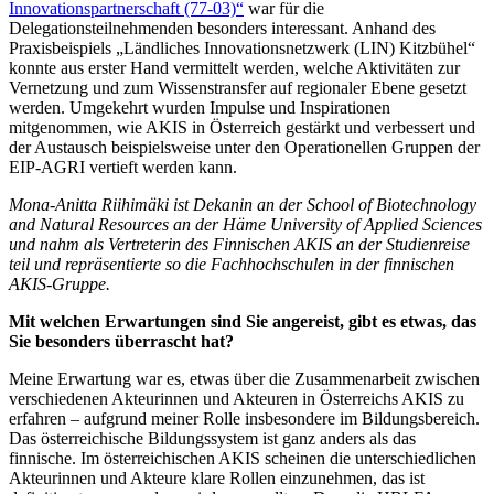
Innovationspartnerschaft (77-03)
“
war für die
Delegationsteilnehmenden besonders interessant. Anhand des
Praxisbeispiels „Ländliches Innovationsnetzwerk (LIN) Kitzbühel“
konnte aus erster Hand vermittelt werden, welche Aktivitäten zur
Vernetzung und zum Wissenstransfer auf regionaler Ebene gesetzt
werden. Umgekehrt wurden Impulse und Inspirationen
mitgenommen, wie AKIS in Österreich gestärkt und verbessert und
der Austausch beispielsweise unter den Operationellen Gruppen der
EIP-AGRI vertieft werden kann.
Mona-Anitta Riihimäki ist Dekanin an der School of Biotechnology
and Natural Resources an der Häme University of Applied Sciences
und nahm als Vertreterin des Finnischen AKIS an der Studienreise
teil und repräsentierte so die Fachhochschulen in der finnischen
AKIS-Gruppe.
Mit welchen Erwartungen sind Sie angereist, gibt es etwas, das
Sie besonders überrascht hat?
Meine Erwartung war es, etwas über die Zusammenarbeit zwischen
verschiedenen Akteurinnen und Akteuren in Österreichs AKIS zu
erfahren – aufgrund meiner Rolle insbesondere im Bildungsbereich.
Das österreichische Bildungssystem ist ganz anders als das
finnische. Im österreichischen AKIS scheinen die unterschiedlichen
Akteurinnen und Akteure klare Rollen einzunehmen, das ist