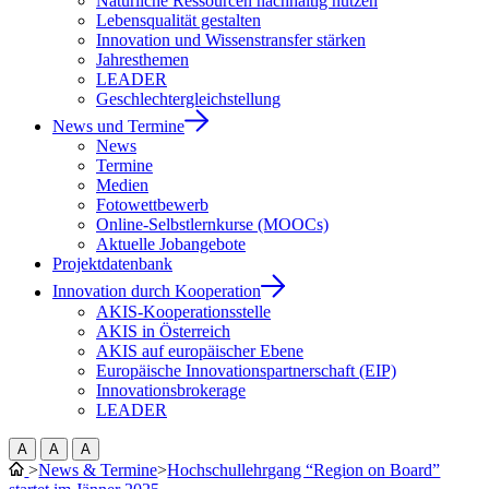
Natürliche Ressourcen nachhaltig nutzen
Lebensqualität gestalten
Innovation und Wissenstransfer stärken
Jahresthemen
LEADER
Geschlechtergleichstellung
News und Termine
News
Termine
Medien
Fotowettbewerb
Online-Selbstlernkurse (MOOCs)
Aktuelle Jobangebote
Projektdatenbank
Innovation durch Kooperation
AKIS-Kooperationsstelle
AKIS in Österreich
AKIS auf europäischer Ebene
Europäische Innovationspartnerschaft (EIP)
Innovationsbrokerage
LEADER
A
A
A
>
News & Termine
>
Hochschullehrgang “Region on Board”