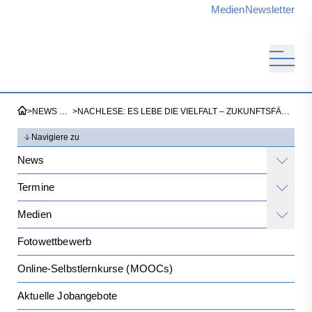
Medien
Newsletter
>
NEWS & TERMINE
>
NACHLESE: ES LEBE DIE VIELFALT – ZUKUNFTSFÄHIGE AGRARLEBENSRÄUME FÜR BESTÄUBER
Navigiere zu
News
Termine
Medien
Fotowettbewerb
Online-Selbstlernkurse (MOOCs)
Aktuelle Jobangebote