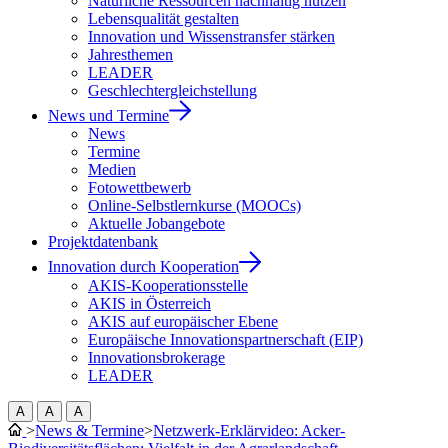
Natürliche Ressourcen nachhaltig nutzen
Lebensqualität gestalten
Innovation und Wissenstransfer stärken
Jahresthemen
LEADER
Geschlechtergleichstellung
News und Termine
News
Termine
Medien
Fotowettbewerb
Online-Selbstlernkurse (MOOCs)
Aktuelle Jobangebote
Projektdatenbank
Innovation durch Kooperation
AKIS-Kooperationsstelle
AKIS in Österreich
AKIS auf europäischer Ebene
Europäische Innovationspartnerschaft (EIP)
Innovationsbrokerage
LEADER
A
A
A
>
News & Termine
>
Netzwerk-Erklärvideo: Acker-