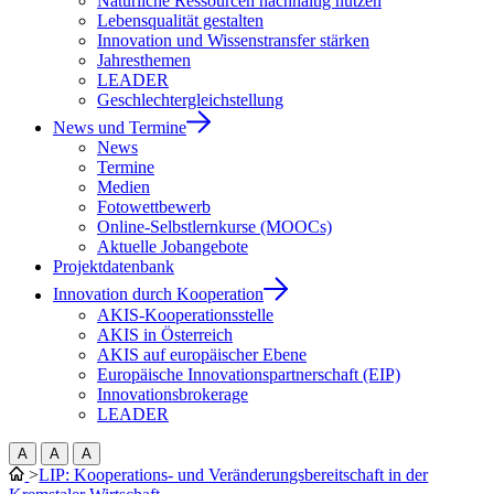
Natürliche Ressourcen nachhaltig nutzen
Lebensqualität gestalten
Innovation und Wissenstransfer stärken
Jahresthemen
LEADER
Geschlechtergleichstellung
News und Termine
News
Termine
Medien
Fotowettbewerb
Online-Selbstlernkurse (MOOCs)
Aktuelle Jobangebote
Projektdatenbank
Innovation durch Kooperation
AKIS-Kooperationsstelle
AKIS in Österreich
AKIS auf europäischer Ebene
Europäische Innovationspartnerschaft (EIP)
Innovationsbrokerage
LEADER
A
A
A
>
LIP: Kooperations- und Veränderungsbereitschaft in der