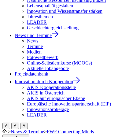
Natürliche Ressourcen nachhaltig nutzen
Lebensqualität gestalten
Innovation und Wissenstransfer stärken
Jahresthemen
LEADER
Geschlechtergleichstellung
News und Termine
News
Termine
Medien
Fotowettbewerb
Online-Selbstlernkurse (MOOCs)
Aktuelle Jobangebote
Projektdatenbank
Innovation durch Kooperation
AKIS-Kooperationsstelle
AKIS in Österreich
AKIS auf europäischer Ebene
Europäische Innovationspartnerschaft (EIP)
Innovationsbrokerage
LEADER
A
A
A
>
News & Termine
>
FWF Connecting Minds