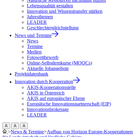
Natürliche Ressourcen nachhaltig nutzen
Lebensqualität gestalten
Innovation und Wissenstransfer stärken
Jahresthemen
LEADER
Geschlechtergleichstellung
News und Termine
News
Termine
Medien
Fotowettbewerb
Online-Selbstlernkurse (MOOCs)
Aktuelle Jobangebote
Projektdatenbank
Innovation durch Kooperation
AKIS-Kooperationsstelle
AKIS in Österreich
AKIS auf europäischer Ebene
Europäische Innovationspartnerschaft (EIP)
Innovationsbrokerage
LEADER
A
A
A
>
News & Termine
>
Aufbau von Horizon Europe-Kooperationen