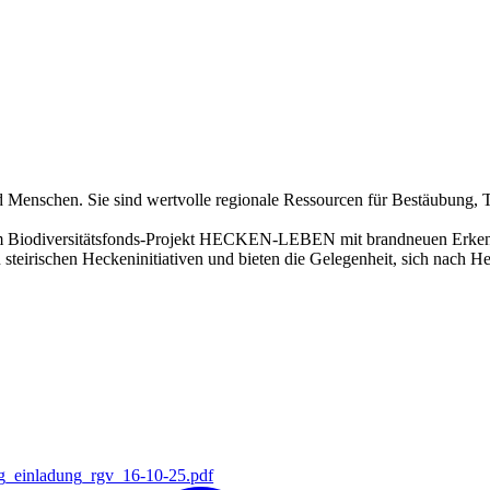
enschen. Sie sind wertvolle regionale Ressourcen für Bestäubung, Ti
m Biodiversitätsfonds-Projekt HECKEN-LEBEN mit brandneuen Erkennt
zu steirischen Heckeninitiativen und bieten die Gelegenheit, sich nach
g_einladung_rgv_16-10-25.pdf