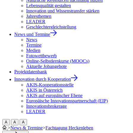
Natürliche Ressourcen nachhaltig nutzen
Lebensqualität gestalten
Innovation und Wissenstransfer stärken
Jahresthemen
LEADER
Geschlechtergleichstellung
News und Termine
News
Termine
Medien
Fotowettbewerb
Online-Selbstlernkurse (MOOCs)
Aktuelle Jobangebote
Projektdatenbank
Innovation durch Kooperation
AKIS-Kooperationsstelle
AKIS in Österreich
AKIS auf europäischer Ebene
Europäische Innovationspartnerschaft (EIP)
Innovationsbrokerage
LEADER
A
A
A
>
News & Termine
>
Fachtagung Heckenleben