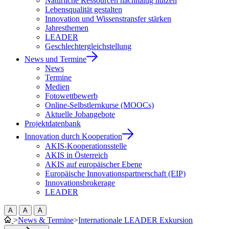
Natürliche Ressourcen nachhaltig nutzen
Lebensqualität gestalten
Innovation und Wissenstransfer stärken
Jahresthemen
LEADER
Geschlechtergleichstellung
News und Termine
News
Termine
Medien
Fotowettbewerb
Online-Selbstlernkurse (MOOCs)
Aktuelle Jobangebote
Projektdatenbank
Innovation durch Kooperation
AKIS-Kooperationsstelle
AKIS in Österreich
AKIS auf europäischer Ebene
Europäische Innovationspartnerschaft (EIP)
Innovationsbrokerage
LEADER
A
A
A
>
News & Termine
>
Internationale LEADER Exkursion