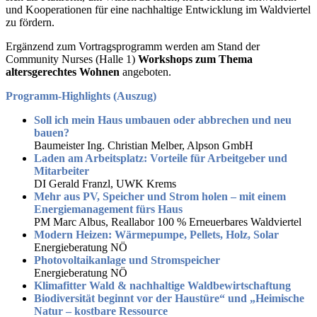
und Kooperationen für eine nachhaltige Entwicklung im Waldviertel
zu fördern.
Ergänzend zum Vortragsprogramm werden am Stand der
Community Nurses (Halle 1)
Workshops zum Thema
altersgerechtes Wohnen
angeboten.
Programm-Highlights (Auszug)
Soll ich mein Haus umbauen oder abbrechen und neu
bauen?
Baumeister Ing. Christian Melber, Alpson GmbH
Laden am Arbeitsplatz: Vorteile für Arbeitgeber und
Mitarbeiter
DI Gerald Franzl, UWK Krems
Mehr aus PV, Speicher und Strom holen – mit einem
Energiemanagement fürs Haus
PM Marc Albus, Reallabor 100 % Erneuerbares Waldviertel
Modern Heizen: Wärmepumpe, Pellets, Holz, Solar
Energieberatung NÖ
Photovoltaikanlage und Stromspeicher
Energieberatung NÖ
Klimafitter Wald & nachhaltige Waldbewirtschaftung
Biodiversität beginnt vor der Haustüre“ und „Heimische
Natur – kostbare Ressource