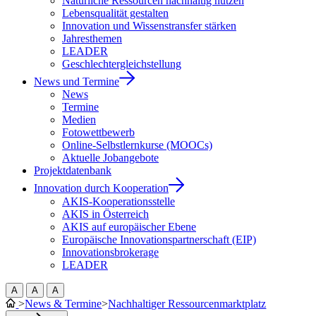
Natürliche Ressourcen nachhaltig nutzen
Lebensqualität gestalten
Innovation und Wissenstransfer stärken
Jahresthemen
LEADER
Geschlechtergleichstellung
News und Termine
News
Termine
Medien
Fotowettbewerb
Online-Selbstlernkurse (MOOCs)
Aktuelle Jobangebote
Projektdatenbank
Innovation durch Kooperation
AKIS-Kooperationsstelle
AKIS in Österreich
AKIS auf europäischer Ebene
Europäische Innovationspartnerschaft (EIP)
Innovationsbrokerage
LEADER
A
A
A
>
News & Termine
>
Nachhaltiger Ressourcenmarktplatz