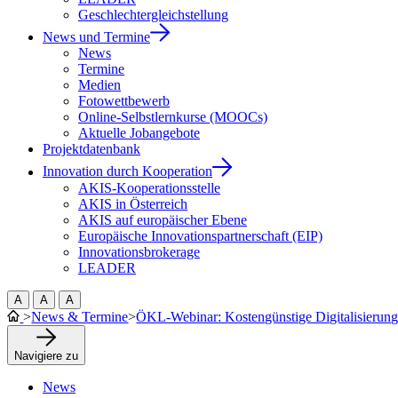
Geschlechtergleichstellung
News und Termine
News
Termine
Medien
Fotowettbewerb
Online-Selbstlernkurse (MOOCs)
Aktuelle Jobangebote
Projektdatenbank
Innovation durch Kooperation
AKIS-Kooperationsstelle
AKIS in Österreich
AKIS auf europäischer Ebene
Europäische Innovationspartnerschaft (EIP)
Innovationsbrokerage
LEADER
A
A
A
>
News & Termine
>
ÖKL-Webinar: Kostengünstige Digitalisierungs
Navigiere zu
News