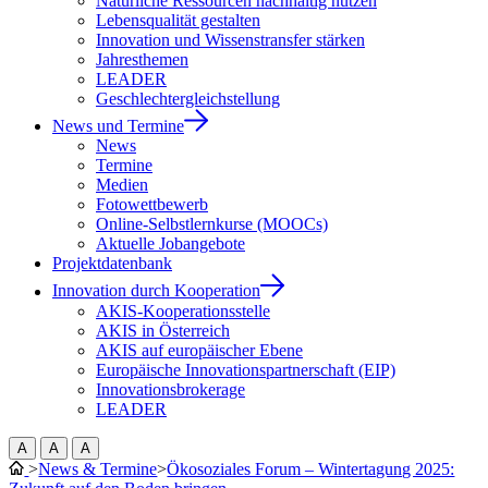
Natürliche Ressourcen nachhaltig nutzen
Lebensqualität gestalten
Innovation und Wissenstransfer stärken
Jahresthemen
LEADER
Geschlechtergleichstellung
News und Termine
News
Termine
Medien
Fotowettbewerb
Online-Selbstlernkurse (MOOCs)
Aktuelle Jobangebote
Projektdatenbank
Innovation durch Kooperation
AKIS-Kooperationsstelle
AKIS in Österreich
AKIS auf europäischer Ebene
Europäische Innovationspartnerschaft (EIP)
Innovationsbrokerage
LEADER
A
A
A
>
News & Termine
>
Ökosoziales Forum – Wintertagung 2025: