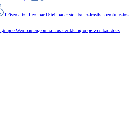
Präsentation Leonhard Steinbauer
steinbauer-frostbekaemfung-im-
ingruppe Weinbau
ergebnisse-aus-der-kleingruppe-weinbau.docx