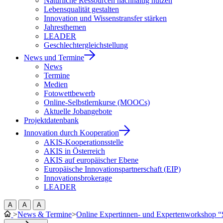
Natürliche Ressourcen nachhaltig nutzen
Lebensqualität gestalten
Innovation und Wissenstransfer stärken
Jahresthemen
LEADER
Geschlechtergleichstellung
News und Termine
News
Termine
Medien
Fotowettbewerb
Online-Selbstlernkurse (MOOCs)
Aktuelle Jobangebote
Projektdatenbank
Innovation durch Kooperation
AKIS-Kooperationsstelle
AKIS in Österreich
AKIS auf europäischer Ebene
Europäische Innovationspartnerschaft (EIP)
Innovationsbrokerage
LEADER
A
A
A
>
News & Termine
>
Online Expertinnen- und Expertenworkshop “