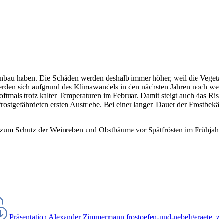
bau haben. Die Schäden werden deshalb immer höher, weil die Vegeta
n werden sich aufgrund des Klimawandels in den nächsten Jahren noch w
 oftmals trotz kalter Temperaturen im Februar. Damit steigt auch das
e frostgefährdeten ersten Austriebe. Bei einer langen Dauer der Frostb
 zum Schutz der Weinreben und Obstbäume vor Spätfrösten im Frühjahr
Präsentation Alexander Zimmermann
frostoefen-und-nebelgeraete