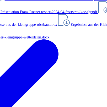
Präsentation Franz Rosner
rosner-2024-04-froststrat-lkoe-fgr.pdf
sse-aus-der-kleingruppe-obstbau.docx
Ergebnisse aus der Kle
der-kleingruppe-wetterdaten.docx