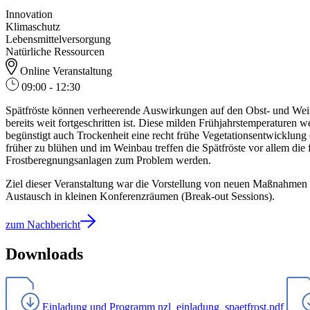
Innovation
Klimaschutz
Lebensmittelversorgung
Natürliche Ressourcen
Online Veranstaltung
09:00 - 12:30
Spätfröste können verheerende Auswirkungen auf den Obst- und Wein
bereits weit fortgeschritten ist. Diese milden Frühjahrstemperature
begünstigt auch Trockenheit eine recht frühe Vegetationsentwicklung
früher zu blühen und im Weinbau treffen die Spätfröste vor allem di
Frostberegnungsanlagen zum Problem werden.
Ziel dieser Veranstaltung war die Vorstellung von neuen Maßnahmen
Austausch in kleinen Konferenzräumen (Break-out Sessions).
zum Nachbericht
Downloads
Einladung und Programm
nzl_einladung_spaetfrost.pdf