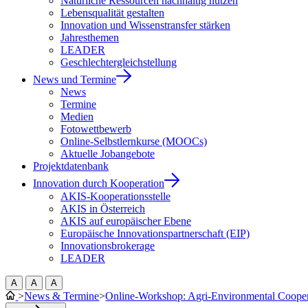
Natürliche Ressourcen nachhaltig nutzen
Lebensqualität gestalten
Innovation und Wissenstransfer stärken
Jahresthemen
LEADER
Geschlechtergleichstellung
News und Termine
News
Termine
Medien
Fotowettbewerb
Online-Selbstlernkurse (MOOCs)
Aktuelle Jobangebote
Projektdatenbank
Innovation durch Kooperation
AKIS-Kooperationsstelle
AKIS in Österreich
AKIS auf europäischer Ebene
Europäische Innovationspartnerschaft (EIP)
Innovationsbrokerage
LEADER
A
A
A
>
News & Termine
>
Online-Workshop: Agri-Environmental Cooperat