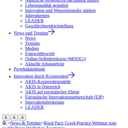
Natürliche Ressourcen nachhaltig nutzen
Lebensqualität gestalten
Innovation und Wissenstransfer stärken
Jahresthemen
LEADER
Geschlechtergleichstellung
News und Termine
News
Termine
Medien
Fotowettbewerb
Online-Selbstlernkurse (MOOCs)
Aktuelle Jobangebote
Projektdatenbank
Innovation durch Kooperation
AKIS-Kooperationsstelle
AKIS in Österreich
AKIS auf europäischer Ebene
Europäische Innovationspartnerschaft (EIP)
Innovationsbrokerage
LEADER
A
A
A
>
News & Termine
>
Rural Pact: Good-Practice-Webinar zum