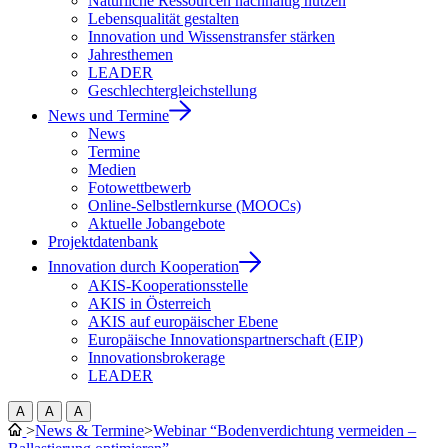
Natürliche Ressourcen nachhaltig nutzen
Lebensqualität gestalten
Innovation und Wissenstransfer stärken
Jahresthemen
LEADER
Geschlechtergleichstellung
News und Termine
News
Termine
Medien
Fotowettbewerb
Online-Selbstlernkurse (MOOCs)
Aktuelle Jobangebote
Projektdatenbank
Innovation durch Kooperation
AKIS-Kooperationsstelle
AKIS in Österreich
AKIS auf europäischer Ebene
Europäische Innovationspartnerschaft (EIP)
Innovationsbrokerage
LEADER
A
A
A
>
News & Termine
>
Webinar “Bodenverdichtung vermeiden –