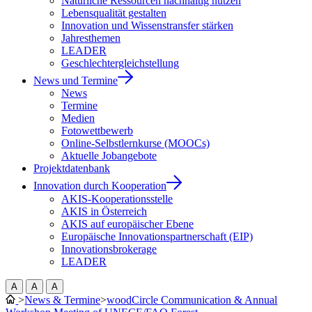
Natürliche Ressourcen nachhaltig nutzen
Lebensqualität gestalten
Innovation und Wissenstransfer stärken
Jahresthemen
LEADER
Geschlechtergleichstellung
News und Termine
News
Termine
Medien
Fotowettbewerb
Online-Selbstlernkurse (MOOCs)
Aktuelle Jobangebote
Projektdatenbank
Innovation durch Kooperation
AKIS-Kooperationsstelle
AKIS in Österreich
AKIS auf europäischer Ebene
Europäische Innovationspartnerschaft (EIP)
Innovationsbrokerage
LEADER
A
A
A
>
News & Termine
>
woodCircle Communication & Annual