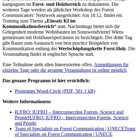
kampagnen im
Forst- und Holzbereich
zu diskutieren. Die
weiteren Tage werden als jährlicher Workshop des Forest
Communicators‘ Netzwerk ausgerichtet: Am 18.12. findet ein
Training zum Thema
„Einsatz KI im
Kommunikationsbereich“
statt. Nachmittags bietet sich die
Gelegenheit moderne Wohnbauten im Sonnwendviertel Wiens
gemeinsam mit Holzbauexpert:innen zu besichtigen. Der dritte Tag
gibt Raum zum Austausch von best practice Beispielen von
Kommunikation entlang der
Wertschöpfungskette Forst-Holz
. Die
Veranstaltung findet in englischer Sprache statt.
Eine Teilnahme steht allen Interessierten offen.
Anmeldungen für
einzelne Tage oder die gesamte Veranstaltung ist online möglich
Das genaue Programm ist hier ersichtlich:
Programm Wood-Circle (PDF, 561,1 kB)
Weitere Informationen:
IUFRO: IUFRO – Interconnecting Forests, Science and
People
IUFRO: IUFRO – Interconnecting Forests, Science
and People
Team of Specialists on Forest Communication | UNECE
Team
of Specialists on Forest Communication | UNECE