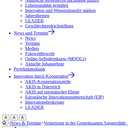
Natürliche Ressourcen nachhaltig nutzen
Lebensqualität gestalten
Innovation und Wissenstransfer stärken
Jahresthemen
LEADER
Geschlechtergleichstellung
News und Termine
News
Termine
Medien
Fotowettbewerb
Online-Selbstlernkurse (MOOCs)
Aktuelle Jobangebote
Projektdatenbank
Innovation durch Kooperation
AKIS-Kooperationsstelle
AKIS in Österreich
AKIS auf europäischer Ebene
Europäische Innovationspartnerschaft (EIP)
Innovationsbrokerage
LEADER
A
A
A
>
News & Termine
>
Vernetzung in der Gemeinsamen Agrarpolitik: 