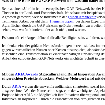
Was ist Ihre Rolle im EU GAP Netzwerk und was sind dabei die
Seit ca. einem Jahr bin ich im europäischen GAP-Netzwerk bei der Kon
Themen in der Land- und Forstwirtschaft. Ich schaue mir beispielsw
Agroforst gefördert, welche Instrumente der
grünen Architektur
verwe
Teil meiner Arbeit besteht darin
Themengruppen
, bei denen Experti
Agrarflächen durch die GAP wirksam gefördert werden, zu arbeiten, in
sehen, was wo funktioniert, oder auch nicht, und warum.
Es kann oft sehr Augen-öffnend für alle Beteiligten sein, zu hören
Ich denke, eine der größten Herausforderungen derzeit ist, dass im
gegen wirtschaftlichen Nutzen oder Kosten auszuspielen, als wäre 
tatsächlich eine Transformation zu einer nachhaltigen Entwicklung de
Arbeit des europäischen GAP-Netzwerks ein wichtiger Schritt in di
Mit den
ARIA Awards
(Agricultural and Rural Inspiration Award
eingereichten Projekte abdecken. Welcher Mehrwert wird mit 
Durch
ARIA
werden die umweltfreundlichsten, smartesten, sozial ink
ausgezeichnet. Wie der Name schon sagt, eine der wichtigsten Aspekte
Projekte bietet ARIA die Möglichkeit ihre Initiativen überregional, 
Initiativen zu inspirieren. Durch die Präsentation von erfolgreiche