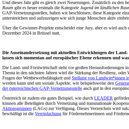
Und dieses Jahr gibt es gleich zwei Neuerungen. Zusätzlich zu den b
Raum
gibt es heuer erstmals die Kategorie
Jugend im ländlichen Ra
GAP-Vernetzungsstellen, haben wir beschlossen, diese Kategorie ein
unterstreichen und aufzuzeigen wie sich junge Menschen aktiv einbrin
Über die Gewinner-Projekte entscheidet eine Jury, aber es wird auch 
Dezember 2024 in Brüssel statt.
Die Auseinandersetzung mit aktuellen Entwicklungen der Land- u
lassen sich momentan auf europäischer Ebene erkennen und was is
Die Land- und Forstwirtschaft steht vor großen Herausforderungen i
Thema in den nächsten Jahren wird die Stärkung der Resilienz, oder
Fragen der Wettbewerbsfähigkeit und
Stellung von Landwirt*innen i
werden kann und um soziale Aspekte, wie beispielsweise den
Genera
der österreichischen GAP-Vernetzungsstelle
auch gut in den europäis
Österreich ist zudem ein gutes Beispiel, wie durch
LEADER
geförder
können alle Beteiligten durch Vernetzung und transnationale Koopera
Aktionsgruppen
(LAGs) zur Verfügung. Dieses Verzeichnis wird sukze
beschäftigt ist die
Vereinfachung
für Fördernehmerinnen und Förder