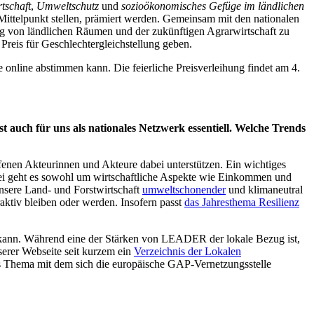
tschaft
,
Umweltschutz
und
sozioökonomisches Gefüge im ländlichen
 Mittelpunkt stellen, prämiert werden. Gemeinsam mit den nationalen
ng von ländlichen Räumen und der zukünftigen Agrarwirtschaft zu
 Preis für Geschlechtergleichstellung geben.
 online abstimmen kann. Die feierliche Preisverleihung findet am 4.
 auch für uns als nationales Netzwerk essentiell. Welche Trends
enen Akteurinnen und Akteure dabei unterstützen. Ein wichtiges
bei geht es sowohl um wirtschaftliche Aspekte wie Einkommen und
sere Land- und Forstwirtschaft
umweltschonender
und klimaneutral
ktiv bleiben oder werden. Insofern passt
das Jahresthema Resilienz
 kann. Während eine der Stärken von LEADER der lokale Bezug ist,
serer Webseite seit kurzem ein
Verzeichnis der Lokalen
es Thema mit dem sich die europäische GAP-Vernetzungsstelle