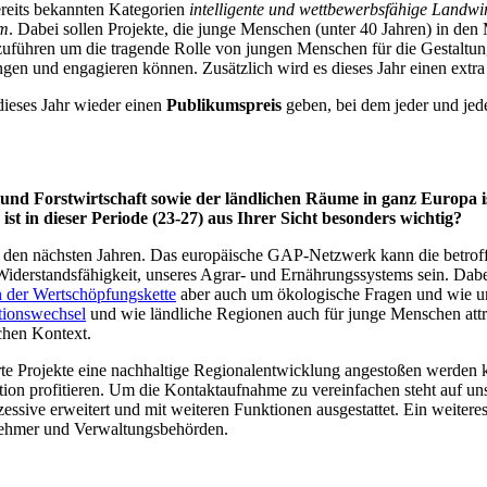
ereits bekannten Kategorien
intelligente und wettbewerbsfähige Landwir
um
. Dabei sollen Projekte, die junge Menschen (unter 40 Jahren) in den
zuführen um die tragende Rolle von jungen Menschen für die Gestaltu
gen und engagieren können. Zusätzlich wird es dieses Jahr einen extra
dieses Jahr wieder einen
Publikumspreis
geben, bei dem jeder und jede
nd Forstwirtschaft sowie der ländlichen Räume in ganz Europa ist
t in dieser Periode (23-27) aus Ihrer Sicht besonders wichtig?
n den nächsten Jahren. Das europäische GAP-Netzwerk kann die betroff
 Widerstandsfähigkeit, unseres Agrar- und Ernährungssystems sein. Da
n der Wertschöpfungskette
aber auch um ökologische Fragen und wie un
tionswechsel
und wie ländliche Regionen auch für junge Menschen attra
chen Kontext.
te Projekte eine nachhaltige Regionalentwicklung angestoßen werden
tion profitieren. Um die Kontaktaufnahme zu vereinfachen steht auf un
ssive erweitert und mit weiteren Funktionen ausgestattet. Ein weiter
nehmer und Verwaltungsbehörden.