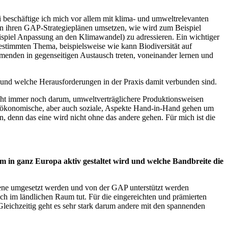
i beschäftige ich mich vor allem mit klima- und umweltrelevanten
in ihren GAP-Strategieplänen umsetzen, wie wird zum Beispiel
piel Anpassung an den Klimawandel) zu adressieren. Ein wichtiger
timmten Thema, beispielsweise wie kann Biodiversität auf
ehmenden in gegenseitigen Austausch treten, voneinander lernen und
 und welche Herausforderungen in der Praxis damit verbunden sind.
geht immer noch darum, umweltverträglichere Produktionsweisen
d ökonomische, aber auch soziale, Aspekte Hand-in-Hand gehen um
, denn das eine wird nicht ohne das andere gehen. Für mich ist die
um in ganz Europa aktiv gestaltet wird und welche Bandbreite die
 Ebene umgesetzt werden und von der GAP unterstützt werden
ch im ländlichen Raum tut. Für die eingereichten und prämierten
Gleichzeitig geht es sehr stark darum andere mit den spannenden