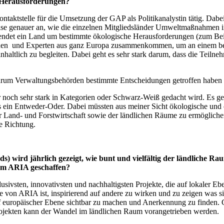
 Herausforderungen?
taktstelle für die Umsetzung der GAP als Politikanalystin tätig. Dabe
eise genauer an, wie die einzelnen Mitgliedsländer Umweltmaßnahmen 
ndet ein Land um bestimmte ökologische Herausforderungen (zum Beis
nnen und Experten aus ganz Europa zusammenkommen, um an einem bes
haltlich zu begleiten. Dabei geht es sehr stark darum, dass die Teiln
, warum Verwaltungsbehörden bestimmte Entscheidungen getroffen haben
mer noch sehr stark in Kategorien oder Schwarz-Weiß gedacht wird. Es 
das ein Entweder-Oder. Dabei müssten aus meiner Sicht ökologische un
r Land- und Forstwirtschaft sowie der ländlichen Räume zu ermöglichen
ese Richtung.
s) wird jährlich gezeigt, wie bunt und vielfältig der ländliche Ra
dem ARIA geschaffen?
lusivsten, innovativsten und nachhaltigsten Projekte, die auf lokaler
 von ARIA ist, inspirierend auf andere zu wirken und zu zeigen was si
auf europäischer Ebene sichtbar zu machen und Anerkennung zu finden. 
n Projekten kann der Wandel im ländlichen Raum vorangetrieben werden.