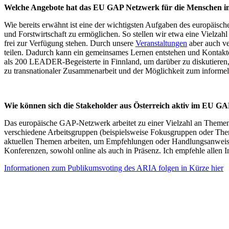
Welche Angebote hat das EU GAP Netzwerk für die Menschen i
Wie bereits erwähnt ist eine der wichtigsten Aufgaben des europäi
und Forstwirtschaft zu ermöglichen. So stellen wir etwa eine Vielzah
frei zur Verfügung stehen. Durch unsere
Veranstaltungen
aber auch ve
teilen. Dadurch kann ein gemeinsames Lernen entstehen und Kontakte
als 200 LEADER-Begeisterte in Finnland, um darüber zu diskutiere
zu transnationaler Zusammenarbeit und der Möglichkeit zum informe
Wie können sich die Stakeholder aus Österreich aktiv im EU G
Das europäische GAP-Netzwerk arbeitet zu einer Vielzahl an Themen un
verschiedene Arbeitsgruppen (beispielsweise Fokusgruppen oder Theme
aktuellen Themen arbeiten, um Empfehlungen oder Handlungsanweisun
Konferenzen, sowohl online als auch in Präsenz. Ich empfehle allen In
Informationen zum Publikumsvoting des ARIA folgen in Kürze hier