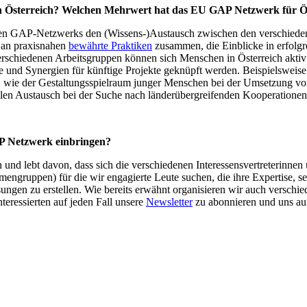
n Österreich? Welchen Mehrwert hat das EU GAP Netzwerk für Ö
schen GAP-Netzwerks den (Wissens-)Austausch zwischen den verschied
l an praxisnahen
bewährte Praktiken
zusammen, die Einblicke in erfolgre
rschiedenen Arbeitsgruppen können sich Menschen in Österreich akti
 und Synergien für künftige Projekte geknüpft werden. Beispielsweis
n, wie der Gestaltungsspielraum junger Menschen bei der Umsetzung 
llen Austausch bei der Suche nach länderübergreifenden Kooperationen
AP Netzwerk einbringen?
d lebt davon, dass sich die verschiedenen Interessensvertreterinnen u
ngruppen) für die wir engagierte Leute suchen, die ihre Expertise, s
gen zu erstellen. Wie bereits erwähnt organisieren wir auch verschi
teressierten auf jeden Fall unsere
Newsletter
zu abonnieren und uns a