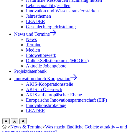
Natürliche Ressourcen nachhaltig nutzen
Lebensqualität gestalten
Innovation und Wissenstransfer stärken
Jahresthemen
LEADER
Geschlechtergleichstellung
News und Termine
News
Termine
Medien
Fotowettbewerb
Online-Selbstlernkurse (MOOCs)
Aktuelle Jobangebote
Projektdatenbank
Innovation durch Kooperation
AKIS-Kooperationsstelle
AKIS in Österreich
AKIS auf europäischer Ebene
Europäische Innovationspartnerschaft (EIP)
Innovationsbrokerage
LEADER
A
A
A
>
News & Termine
>
Was macht ländliche Gebiete attraktiv – und