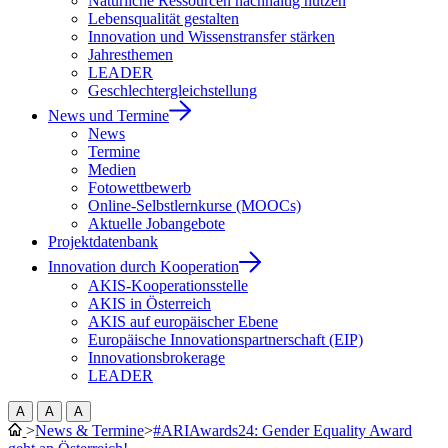
Natürliche Ressourcen nachhaltig nutzen
Lebensqualität gestalten
Innovation und Wissenstransfer stärken
Jahresthemen
LEADER
Geschlechtergleichstellung
News und Termine
News
Termine
Medien
Fotowettbewerb
Online-Selbstlernkurse (MOOCs)
Aktuelle Jobangebote
Projektdatenbank
Innovation durch Kooperation
AKIS-Kooperationsstelle
AKIS in Österreich
AKIS auf europäischer Ebene
Europäische Innovationspartnerschaft (EIP)
Innovationsbrokerage
LEADER
A
A
A
>
News & Termine
>
#ARIAwards24: Gender Equality Award