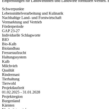
Empfehlungen für Landwirtinnen und Landwirte formuliert werden. Es 
Schwerpunkte
Lebensmittelverarbeitung und Kulinarik
Nachhaltige Land- und Forstwirtschaft
Vermarktung und Vertrieb
Förderperiode
GAP 23-27
Individuelle Schlagworte
BIO
Bio-Kalb
Biolandbau
Fresseraufzucht
Haltungssystem
Kalb
Milchvieh
Qualität
Rindermast
Tierhaltung
Tierwohl
Projektlaufzeit
01.02.2025 - 31.01.2028
Projektregion
Burgenland
Kärnten