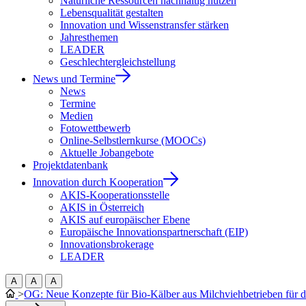
Natürliche Ressourcen nachhaltig nutzen
Lebensqualität gestalten
Innovation und Wissenstransfer stärken
Jahresthemen
LEADER
Geschlechtergleichstellung
News und Termine
News
Termine
Medien
Fotowettbewerb
Online-Selbstlernkurse (MOOCs)
Aktuelle Jobangebote
Projektdatenbank
Innovation durch Kooperation
AKIS-Kooperationsstelle
AKIS in Österreich
AKIS auf europäischer Ebene
Europäische Innovationspartnerschaft (EIP)
Innovationsbrokerage
LEADER
A
A
A
>
OG: Neue Konzepte für Bio-Kälber aus Milchviehbetrieben für di