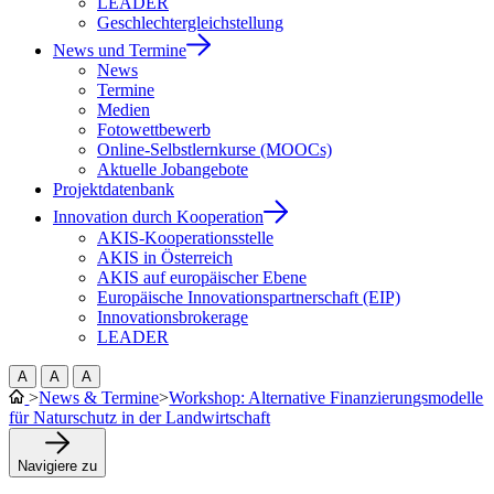
LEADER
Geschlechtergleichstellung
News und Termine
News
Termine
Medien
Fotowettbewerb
Online-Selbstlernkurse (MOOCs)
Aktuelle Jobangebote
Projektdatenbank
Innovation durch Kooperation
AKIS-Kooperationsstelle
AKIS in Österreich
AKIS auf europäischer Ebene
Europäische Innovationspartnerschaft (EIP)
Innovationsbrokerage
LEADER
A
A
A
>
News & Termine
>
Workshop: Alternative Finanzierungsmodelle
für Naturschutz in der Landwirtschaft
Navigiere zu