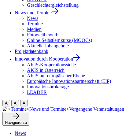
Geschlechtergleichstellung
News und Termine
News
Termine
Medien
Fotowettbewerb
Online-Selbstlernkurse (MOOCs)
Aktuelle Jobangebote
Projektdatenbank
Innovation durch Kooperation
AKIS-Kooperationsstelle
AKIS in Österreich
AKIS auf europäischer Ebene
Europäische Innovationspartnerschaft (EIP)
Innovationsbrokerage
LEADER
A
A
A
>
Termine
>
News und Termine
>
Vergangene Veranstaltungen
Navigiere zu
News